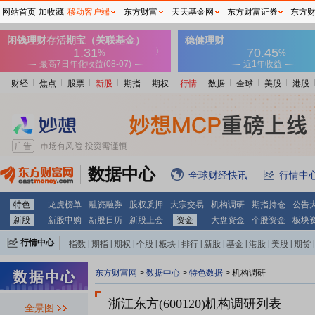
网站首页
加收藏
移动客户端
东方财富
天天基金网
东方财富证券
东方
财经
焦点
股票
新股
期指
期权
行情
数据
全球
美股
港股
数据中心
全球财经快讯
行情中
特色
龙虎榜单
融资融券
股权质押
大宗交易
机构调研
期指持仓
公告
新股
新股申购
新股日历
新股上会
资金
大盘资金
个股资金
板块
行情中心
指数
|
期指
|
期权
|
个股
|
板块
|
排行
|
新股
|
基金
|
港股
|
美股
|
期货
|
外汇
|
黄金
|
自选股
|
自选基金
东方财富网
>
数据中心
>
特色数据
>
机构调研
浙江东方(600120)
机构调研列表
全景图