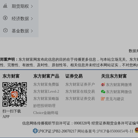
期货期权
经济数据
基金数据
数据
郑重声明：
东方财富网发布此信息的目的在于传播更多信息，与本站立场无关。东方
性、完整性、有效性、及时性、原创性等。相关信息并未经过本网站证实，不对您构
东方财富
东方财富产品
证券交易
关注东方财富
东方财富免费版
东方财富证券开户
东方财富网微博
东方财富Level-2
东方财富在线交易
东方财富网微信
东方财富策略版
东方财富证券交易
意见与建议
妙想投研助理
扫一扫下载
Choice金融终端
APP
信息网络传播视听节目许可证：0908328号 经营证券期货业务许可证编号：91310
沪ICP证:沪B2-20070217
网站备案号:沪ICP备05006054号-11