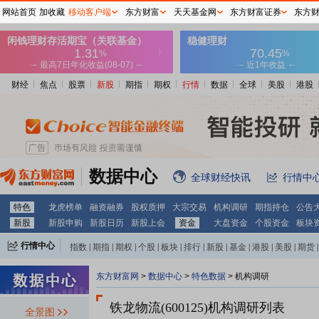
网站首页
加收藏
移动客户端
东方财富
天天基金网
东方财富证券
东方
财经
焦点
股票
新股
期指
期权
行情
数据
全球
美股
港股
数据中心
全球财经快讯
行情中
特色
龙虎榜单
融资融券
股权质押
大宗交易
机构调研
期指持仓
公告
新股
新股申购
新股日历
新股上会
资金
大盘资金
个股资金
板块
行情中心
指数
|
期指
|
期权
|
个股
|
板块
|
排行
|
新股
|
基金
|
港股
|
美股
|
期货
|
外汇
|
黄金
|
自选股
|
自选基金
东方财富网
>
数据中心
>
特色数据
>
机构调研
铁龙物流(600125)
机构调研列表
全景图