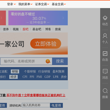
登录
我的菜单
证券交易
基金交易
动态
债券
视频
股吧
基金吧
博客
搜索
个人
自选
0
红送配
研报
个股研报
行业研报
盈利预测
排行
经济
CPI
PPI
PMI
GDP
LPR
房价
消息
下载
买不到牛股？立即查看哪些板块正被机构盯上
搜索
调研机构: