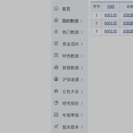
序号
代码
名
首页
1
600135
乐凯
我的数据
2
600135
乐凯
3
600135
乐凯
热门数据
资金流向
特色数据
新股数据
沪深港通
公告大全
研究报告
年报季报
股东股本