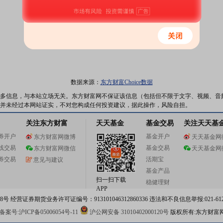
数据来源：
东方财富Choice数据
多信息，与本站立场无关。东方财富网不保证该信息（包括但不限于文字、视频、音
并未经过本网站证实，不对您构成任何投资建议，据此操作，风险自担。
关注东方财富
天天基金
基金交易
关注天天基
券开户
基金开户
东方财富网微博
天天基金网
线交易
基金交易
东方财富网微信
天天基金网
券交易
活期宝
意见与建议
基金产品
扫一扫下载
稳健理财
APP
 经营证券期货业务许可证编号：913101046312860336 违法和不良信息举报:021-612
案号:沪ICP备05006054号-11
沪公网安备 31010402000120号
版权所有:东方财富