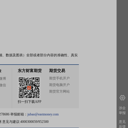
频、数据及图表）全部或者部分内容的准确性、真实
金
东方财富期货
期货交易
期货手机开户
微博
期货电脑开户
微信
期货官方网站
扫一扫下载APP
涉企
举报
78686 举报邮箱：
jubao@eastmoney.com
网
意见与建议:4000300059/952500
意见
反馈