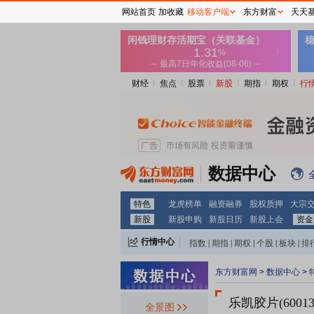
网站首页
加收藏
移动客户端
东方财富
天天
财经
焦点
股票
新股
期指
期权
行
数据中心
特色
龙虎榜单
融资融券
股权质押
大宗
新股
新股申购
新股日历
新股上会
资金
行情中心
指数
|
期指
|
期权
|
个股
|
板块
|
排
东方财富网
>
数据中心
>
乐凯胶片(60013
全景图