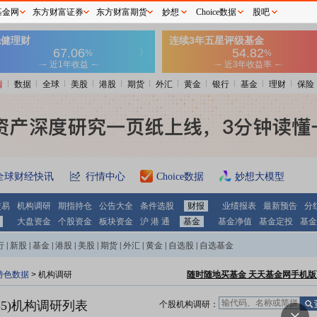
基金网
东方财富证券
东方财富期货
妙想
Choice数据
股吧
情
数据
全球
美股
港股
期货
外汇
黄金
银行
基金
理财
保险
全球财经快讯
行情中心
Choice数据
妙想大模型
交易
机构调研
期指持仓
公告大全
条件选股
财报
业绩报表
最新预告
分
大盘资金
个股资金
板块资金
沪 港 通
基金
基金净值
基金定投
基金
行
|
新股
|
基金
|
港股
|
美股
|
期货
|
外汇
|
黄金
|
自选股
|
自选基金
特色数据
>
机构调研
随时随地买基金 天天基金网手机版
5)
机构调研列表
个股机构调研：