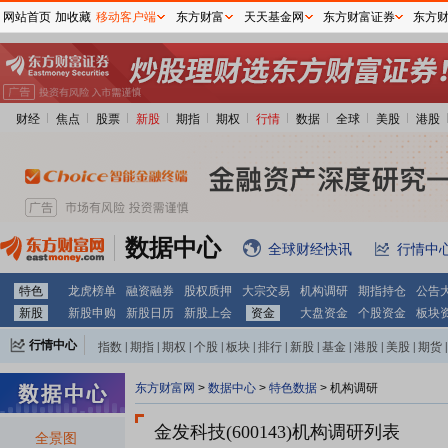
网站首页
加收藏
移动客户端
东方财富
天天基金网
东方财富证券
东方
财经
焦点
股票
新股
期指
期权
行情
数据
全球
美股
港股
数据中心
全球财经快讯
行情中
特色
龙虎榜单
融资融券
股权质押
大宗交易
机构调研
期指持仓
公告
新股
新股申购
新股日历
新股上会
资金
大盘资金
个股资金
板块
行情中心
指数
|
期指
|
期权
|
个股
|
板块
|
排行
|
新股
|
基金
|
港股
|
美股
|
期货
|
外汇
|
黄金
|
自选股
|
自选基金
东方财富网
>
数据中心
>
特色数据
>
机构调研
金发科技(600143)
机构调研列表
全景图