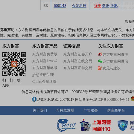
33
600143
金发科技
详细
数据
股吧
数据
郑重声明：
东方财富网发布此信息的目的在于传播更多信息，与本站立场无关。东方
性、完整性、有效性、及时性、原创性等。相关信息并未经过本网站证实，不对您构
东方财富
东方财富产品
证券交易
关注东方财富
东方财富免费版
东方财富证券开户
东方财富网微博
东方财富Level-2
东方财富在线交易
东方财富网微信
东方财富策略版
东方财富证券交易
意见与建议
妙想投研助理
扫一扫下载
Choice金融终端
APP
信息网络传播视听节目许可证：0908328号 经营证券期货业务许可证编号：91310
沪ICP证:沪B2-20070217
网站备案号:沪ICP备05006054号-11
关于我们
可持续发展
广告服务
供应商平台