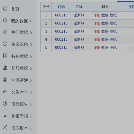
序号
代码
名称
相关
接
首页
1
600215
派斯林
详细
数据
股吧
我的数据
2
600215
派斯林
详细
数据
股吧
3
600215
派斯林
详细
数据
股吧
热门数据
4
600215
派斯林
详细
数据
股吧
资金流向
5
600215
派斯林
详细
数据
股吧
特色数据
新股数据
沪深港通
公告大全
研究报告
年报季报
股东股本