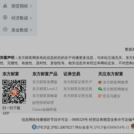
期货期权
经济数据
基金数据
数据
郑重声明：
东方财富网发布此信息的目的在于传播更多信息，与本站立场无关。东方
性、完整性、有效性、及时性、原创性等。相关信息并未经过本网站证实，不对您构
东方财富
东方财富产品
证券交易
关注东方财富
东方财富免费版
东方财富证券开户
东方财富网微博
东方财富Level-2
东方财富在线交易
东方财富网微信
东方财富策略版
东方财富证券交易
意见与建议
妙想投研助理
扫一扫下载
Choice金融终端
APP
信息网络传播视听节目许可证：0908328号 经营证券期货业务许可证编号：91310
沪ICP证:沪B2-20070217
网站备案号:沪ICP备05006054号-11