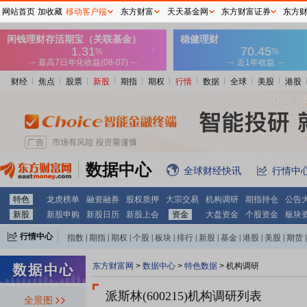
网站首页
加收藏
移动客户端
东方财富
天天基金网
东方财富证券
东方
财经
焦点
股票
新股
期指
期权
行情
数据
全球
美股
港股
数据中心
全球财经快讯
行情中
特色
龙虎榜单
融资融券
股权质押
大宗交易
机构调研
期指持仓
公告
新股
新股申购
新股日历
新股上会
资金
大盘资金
个股资金
板块
行情中心
指数
|
期指
|
期权
|
个股
|
板块
|
排行
|
新股
|
基金
|
港股
|
美股
|
期货
|
外汇
|
黄金
|
自选股
|
自选基金
东方财富网
>
数据中心
>
特色数据
>
机构调研
派斯林(600215)
机构调研列表
全景图