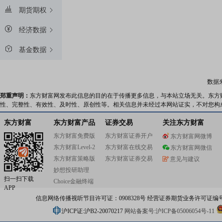
期货期权
经济数据
基金数据
数据
郑重声明：
东方财富网发布此信息的目的在于传播更多信息，与本站立场无关。东方
性、完整性、有效性、及时性、原创性等。相关信息并未经过本网站证实，不对您构
东方财富
东方财富产品
证券交易
关注东方财富
东方财富免费版
东方财富证券开户
东方财富网微博
东方财富Level-2
东方财富在线交易
东方财富网微信
东方财富策略版
东方财富证券交易
意见与建议
妙想投研助理
扫一扫下载
Choice金融终端
APP
信息网络传播视听节目许可证：0908328号 经营证券期货业务许可证编号：91310
沪ICP证:沪B2-20070217
网站备案号:沪ICP备05006054号-11