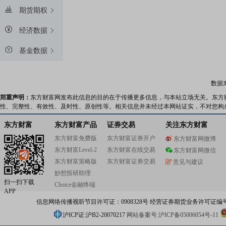
期货期权
经济数据
基金数据
数据
郑重声明：
东方财富网发布此信息的目的在于传播更多信息，与本站立场无关。东方
性、完整性、有效性、及时性、原创性等。相关信息并未经过本网站证实，不对您构
东方财富
东方财富产品
证券交易
关注东方财富
东方财富免费版
东方财富证券开户
东方财富网微博
东方财富Level-2
东方财富在线交易
东方财富网微信
东方财富策略版
东方财富证券交易
意见与建议
妙想投研助理
扫一扫下载
Choice金融终端
APP
信息网络传播视听节目许可证：0908328号 经营证券期货业务许可证编号：91310
沪ICP证:沪B2-20070217
网站备案号:沪ICP备05006054号-11