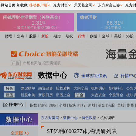
网站首页
加收藏
移动客户端
东方财富
天天基金网
东方财富证券
东方
财经
焦点
股票
新股
期指
期权
行情
数据
全球
美股
港股
数据中心
全球财经快讯
行情中
特色
龙虎榜单
融资融券
股权质押
大宗交易
机构调研
期指持仓
公告
新股
新股申购
新股日历
新股上会
资金
大盘资金
个股资金
板块
行情中心
指数
|
期指
|
期权
|
个股
|
板块
|
排行
|
新股
|
基金
|
港股
|
美股
|
期货
|
外汇
|
黄金
|
自选股
|
自选基金
东方财富网
>
数据中心
>
特色数据
>
机构调研
ST亿利(600277)
机构调研列表
全景图