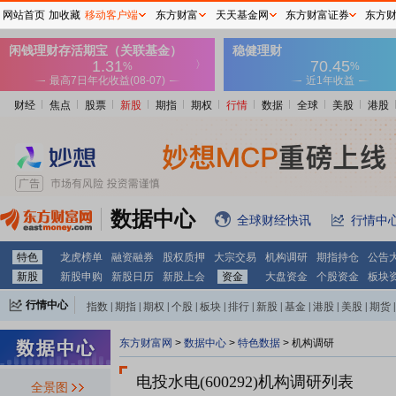
网站首页
加收藏
移动客户端
东方财富
天天基金网
东方财富证券
东方
财经
焦点
股票
新股
期指
期权
行情
数据
全球
美股
港股
数据中心
全球财经快讯
行情中
特色
龙虎榜单
融资融券
股权质押
大宗交易
机构调研
期指持仓
公告
新股
新股申购
新股日历
新股上会
资金
大盘资金
个股资金
板块
行情中心
指数
|
期指
|
期权
|
个股
|
板块
|
排行
|
新股
|
基金
|
港股
|
美股
|
期货
|
外汇
|
黄金
|
自选股
|
自选基金
东方财富网
>
数据中心
>
特色数据
>
机构调研
电投水电(600292)
机构调研列表
全景图