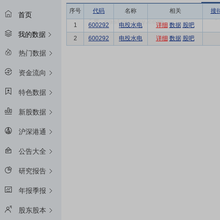
序号
代码
名称
相关
接
首页
1
600292
电投水电
详细
数据
股吧
我的数据
2
600292
电投水电
详细
数据
股吧
热门数据
资金流向
特色数据
新股数据
沪深港通
公告大全
研究报告
年报季报
股东股本