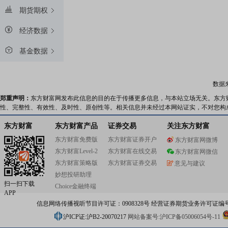
期货期权
经济数据
基金数据
数据
郑重声明：
东方财富网发布此信息的目的在于传播更多信息，与本站立场无关。东方
性、完整性、有效性、及时性、原创性等。相关信息并未经过本网站证实，不对您构
东方财富
东方财富产品
证券交易
关注东方财富
东方财富免费版
东方财富证券开户
东方财富网微博
东方财富Level-2
东方财富在线交易
东方财富网微信
东方财富策略版
东方财富证券交易
意见与建议
妙想投研助理
扫一扫下载
Choice金融终端
APP
信息网络传播视听节目许可证：0908328号 经营证券期货业务许可证编号：91310
沪ICP证:沪B2-20070217
网站备案号:沪ICP备05006054号-11