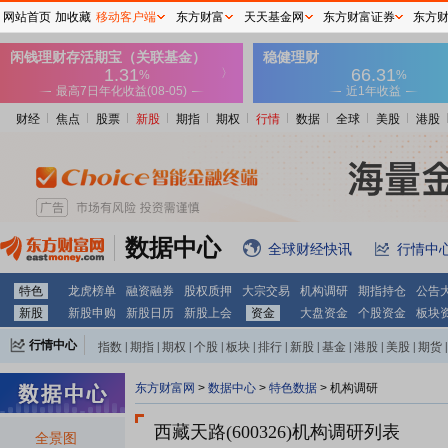
网站首页
加收藏
移动客户端
东方财富
天天基金网
东方财富证券
东方
财经
焦点
股票
新股
期指
期权
行情
数据
全球
美股
港股
数据中心
全球财经快讯
行情中
特色
龙虎榜单
融资融券
股权质押
大宗交易
机构调研
期指持仓
公告
新股
新股申购
新股日历
新股上会
资金
大盘资金
个股资金
板块
行情中心
指数
|
期指
|
期权
|
个股
|
板块
|
排行
|
新股
|
基金
|
港股
|
美股
|
期货
|
外汇
|
黄金
|
自选股
|
自选基金
东方财富网
>
数据中心
>
特色数据
>
机构调研
西藏天路(600326)
机构调研列表
全景图