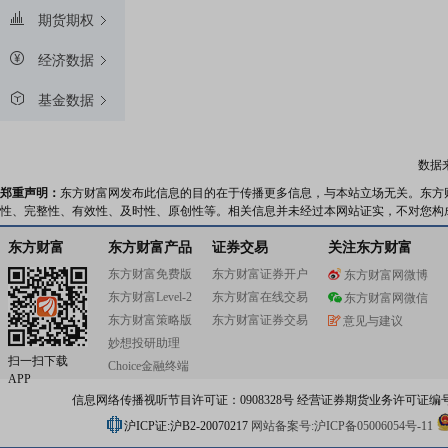
期货期权
经济数据
基金数据
数据
郑重声明：
东方财富网发布此信息的目的在于传播更多信息，与本站立场无关。东方
性、完整性、有效性、及时性、原创性等。相关信息并未经过本网站证实，不对您构
东方财富
东方财富产品
证券交易
关注东方财富
东方财富免费版
东方财富证券开户
东方财富网微博
东方财富Level-2
东方财富在线交易
东方财富网微信
东方财富策略版
东方财富证券交易
意见与建议
妙想投研助理
扫一扫下载
Choice金融终端
APP
信息网络传播视听节目许可证：0908328号 经营证券期货业务许可证编号：91310
沪ICP证:沪B2-20070217
网站备案号:沪ICP备05006054号-11