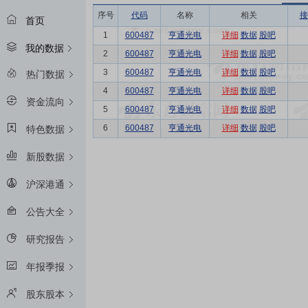
序号
代码
名称
相关
接
首页
1
600487
亨通光电
详细
数据
股吧
我的数据
2
600487
亨通光电
详细
数据
股吧
3
600487
亨通光电
详细
数据
股吧
热门数据
4
600487
亨通光电
详细
数据
股吧
资金流向
5
600487
亨通光电
详细
数据
股吧
6
600487
亨通光电
详细
数据
股吧
特色数据
新股数据
沪深港通
公告大全
研究报告
年报季报
股东股本