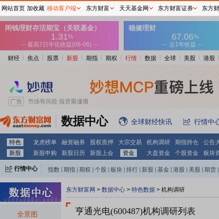
网站首页
加收藏
移动客户端
东方财富
天天基金网
东方财富证券
东方
财经
焦点
股票
新股
期指
期权
行情
数据
全球
美股
港股
数据中心
全球财经快讯
行情中
特色
龙虎榜单
融资融券
股权质押
大宗交易
机构调研
期指持仓
公告
新股
新股申购
新股日历
新股上会
资金
大盘资金
个股资金
板块
行情中心
指数
|
期指
|
期权
|
个股
|
板块
|
排行
|
新股
|
基金
|
港股
|
美股
|
期货
|
外汇
|
黄金
|
自选股
|
自选基金
东方财富网
>
数据中心
>
特色数据
>
机构调研
亨通光电(600487)
机构调研列表
全景图