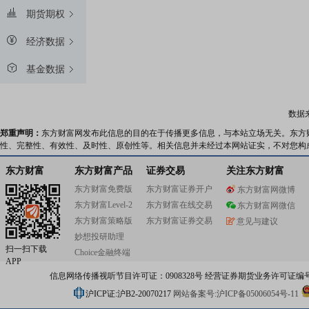
期货期权
经济数据
基金数据
数据
郑重声明：
东方财富网发布此信息的目的在于传播更多信息，与本站立场无关。东方
性、完整性、有效性、及时性、原创性等。相关信息并未经过本网站证实，不对您构
东方财富
东方财富产品
证券交易
关注东方财富
东方财富免费版
东方财富证券开户
东方财富网微博
东方财富Level-2
东方财富在线交易
东方财富网微信
东方财富策略版
东方财富证券交易
意见与建议
妙想投研助理
扫一扫下载
Choice金融终端
APP
信息网络传播视听节目许可证：0908328号 经营证券期货业务许可证编号：91310
沪ICP证:沪B2-20070217
网站备案号:沪ICP备05006054号-11