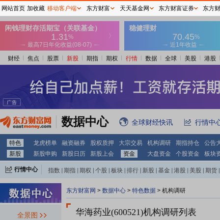
网站首页
加收藏
移动客户端
东方财富
天天基金网
东方财富证券
东方
财经
焦点
股票
新股
期指
期权
行情
数据
全球
美股
港股
数据中心
全球财经快讯
行情中
特色
龙虎榜单
融资融券
股权质押
大宗交易
机构调研
期指持仓
公告
新股
新股申购
新股日历
新股上会
资金
大盘资金
个股资金
板块
行情中心
指数
|
期指
|
期权
|
个股
|
板块
|
排行
|
新股
|
基金
|
港股
|
美股
|
期货
|
外汇
|
黄金
|
自选股
|
自选基金
东方财富网
>
数据中心
>
特色数据
>
机构调研
华海药业(600521)
机构调研列表
全景图