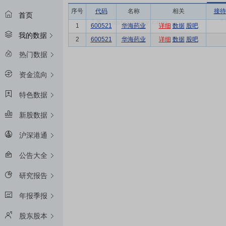
序号
代码
名称
相关
接待
首页
1
600521
华海药业
详细
数据
股吧
我的数据
2
600521
华海药业
详细
数据
股吧
热门数据
资金流向
特色数据
新股数据
沪深港通
公告大全
研究报告
年报季报
股东股本