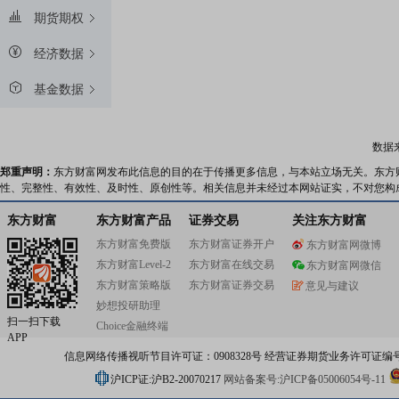
期货期权
经济数据
基金数据
数据
郑重声明：
东方财富网发布此信息的目的在于传播更多信息，与本站立场无关。东方
性、完整性、有效性、及时性、原创性等。相关信息并未经过本网站证实，不对您构
东方财富
东方财富产品
证券交易
关注东方财富
东方财富免费版
东方财富证券开户
东方财富网微博
东方财富Level-2
东方财富在线交易
东方财富网微信
东方财富策略版
东方财富证券交易
意见与建议
妙想投研助理
扫一扫下载
Choice金融终端
APP
信息网络传播视听节目许可证：0908328号 经营证券期货业务许可证编号：91310
沪ICP证:沪B2-20070217
网站备案号:沪ICP备05006054号-11