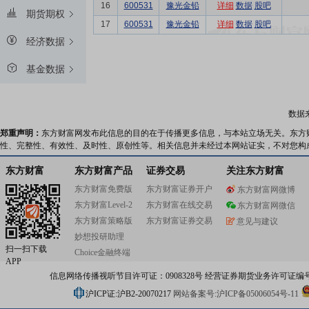
16
600531
豫光金铅
详细
数据
股吧
期货期权
17
600531
豫光金铅
详细
数据
股吧
经济数据
基金数据
数据
郑重声明：
东方财富网发布此信息的目的在于传播更多信息，与本站立场无关。东方
性、完整性、有效性、及时性、原创性等。相关信息并未经过本网站证实，不对您构
东方财富
东方财富产品
证券交易
关注东方财富
东方财富免费版
东方财富证券开户
东方财富网微博
东方财富Level-2
东方财富在线交易
东方财富网微信
东方财富策略版
东方财富证券交易
意见与建议
妙想投研助理
扫一扫下载
Choice金融终端
APP
信息网络传播视听节目许可证：0908328号 经营证券期货业务许可证编号：91310
沪ICP证:沪B2-20070217
网站备案号:沪ICP备05006054号-11