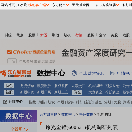
网站首页
加收藏
移动客户端
东方财富
天天基金网
东方财富证券
东方
财经
焦点
股票
新股
期指
期权
行情
数据
全球
美股
港股
数据中心
全球财经快讯
行情中
特色
龙虎榜单
融资融券
股权质押
大宗交易
机构调研
期指持仓
公告
新股
新股申购
新股日历
新股上会
资金
大盘资金
个股资金
板块
行情中心
指数
|
期指
|
期权
|
个股
|
板块
|
排行
|
新股
|
基金
|
港股
|
美股
|
期货
|
外汇
|
黄金
|
自选股
|
自选基金
东方财富网
>
数据中心
>
特色数据
>
机构调研
豫光金铅(600531)
机构调研列表
全景图