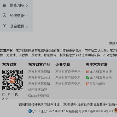
期货期权
经济数据
基金数据
数据
郑重声明：
东方财富网发布此信息的目的在于传播更多信息，与本站立场无关。东方
性、完整性、有效性、及时性、原创性等。相关信息并未经过本网站证实，不对您构
东方财富
东方财富产品
证券交易
关注东方财富
东方财富免费版
东方财富证券开户
东方财富网微博
东方财富Level-2
东方财富在线交易
东方财富网微信
东方财富策略版
东方财富证券交易
意见与建议
妙想投研助理
扫一扫下载
Choice金融终端
APP
信息网络传播视听节目许可证：0908328号 经营证券期货业务许可证编号：91310
沪ICP证:沪B2-20070217
网站备案号:沪ICP备05006054号-11