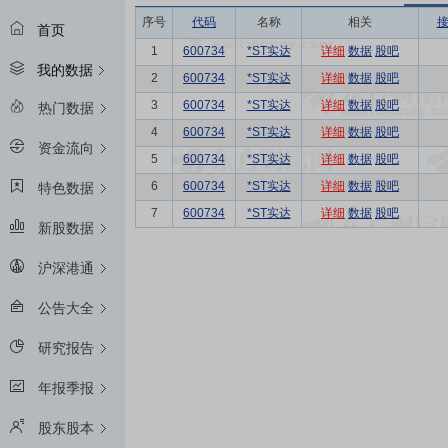
序号
代码
名称
相关
首页
1
600734
*ST实达
详细
数据
股吧
我的数据
2
600734
*ST实达
详细
数据
股吧
3
600734
*ST实达
详细
数据
股吧
热门数据
4
600734
*ST实达
详细
数据
股吧
资金流向
5
600734
*ST实达
详细
数据
股吧
6
600734
*ST实达
详细
数据
股吧
特色数据
7
600734
*ST实达
详细
数据
股吧
新股数据
沪深港通
公告大全
研究报告
年报季报
股东股本