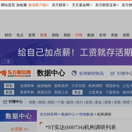
网站首页
加收藏
移动客户端
东方财富
天天基金网
东方财富证券
东方
财经
焦点
股票
新股
期指
期权
行情
数据
全球
美股
港股
数据中心
全球财经快讯
行情中
特色
龙虎榜单
融资融券
股权质押
大宗交易
机构调研
期指持仓
公告
新股
新股申购
新股日历
新股上会
资金
大盘资金
个股资金
板块
行情中心
指数
|
期指
|
期权
|
个股
|
板块
|
排行
|
新股
|
基金
|
港股
|
美股
|
期货
|
外汇
|
黄金
|
自选股
|
自选基金
东方财富网
>
数据中心
>
特色数据
>
机构调研
*ST实达(600734)
机构调研列表
全景图