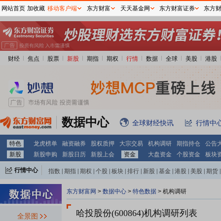
网站首页
加收藏
移动客户端
东方财富
天天基金网
东方财富证券
东方
财经
焦点
股票
新股
期指
期权
行情
数据
全球
美股
港股
数据中心
全球财经快讯
行情中
特色
龙虎榜单
融资融券
股权质押
大宗交易
机构调研
期指持仓
公告
新股
新股申购
新股日历
新股上会
资金
大盘资金
个股资金
板块
行情中心
指数
|
期指
|
期权
|
个股
|
板块
|
排行
|
新股
|
基金
|
港股
|
美股
|
期货
|
外汇
|
黄金
|
自选股
|
自选基金
东方财富网
>
数据中心
>
特色数据
>
机构调研
哈投股份(600864)
机构调研列表
全景图