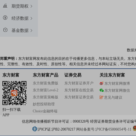
期货期权
经济数据
基金数据
数据
郑重声明：
东方财富网发布此信息的目的在于传播更多信息，与本站立场无关。东方
性、完整性、有效性、及时性、原创性等。相关信息并未经过本网站证实，不对您构
东方财富
东方财富产品
证券交易
关注东方财富
东方财富免费版
东方财富证券开户
东方财富网微博
东方财富Level-2
东方财富在线交易
东方财富网微信
东方财富策略版
东方财富证券交易
意见与建议
妙想投研助理
扫一扫下载
Choice金融终端
APP
信息网络传播视听节目许可证：0908328号 经营证券期货业务许可证编号：91310
沪ICP证:沪B2-20070217
网站备案号:沪ICP备05006054号-11