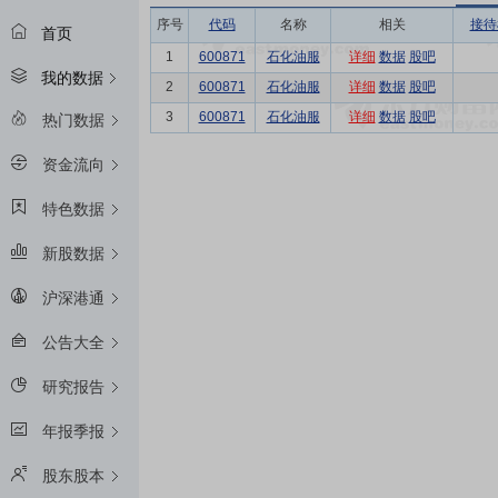
序号
代码
名称
相关
接待
首页
1
600871
石化油服
详细
数据
股吧
我的数据
2
600871
石化油服
详细
数据
股吧
3
600871
石化油服
详细
数据
股吧
热门数据
资金流向
特色数据
新股数据
沪深港通
公告大全
研究报告
年报季报
股东股本