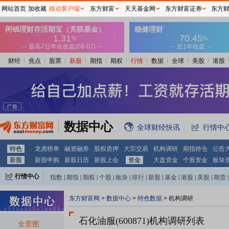
网站首页
加收藏
移动客户端
东方财富
天天基金网
东方财富证券
东方
财经
焦点
股票
新股
期指
期权
行情
数据
全球
美股
港股
数据中心
全球财经快讯
行情中
特色
龙虎榜单
融资融券
股权质押
大宗交易
机构调研
期指持仓
公告
新股
新股申购
新股日历
新股上会
资金
大盘资金
个股资金
板块
行情中心
指数
|
期指
|
期权
|
个股
|
板块
|
排行
|
新股
|
基金
|
港股
|
美股
|
期货
|
外汇
|
黄金
|
自选股
|
自选基金
东方财富网
>
数据中心
>
特色数据
>
机构调研
石化油服(600871)
机构调研列表
全景图