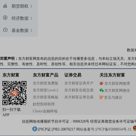
期货期权
经济数据
基金数据
数据
郑重声明：
东方财富网发布此信息的目的在于传播更多信息，与本站立场无关。东方
性、完整性、有效性、及时性、原创性等。相关信息并未经过本网站证实，不对您构
东方财富
东方财富产品
证券交易
关注东方财富
东方财富免费版
东方财富证券开户
东方财富网微博
东方财富Level-2
东方财富在线交易
东方财富网微信
东方财富策略版
东方财富证券交易
意见与建议
妙想投研助理
扫一扫下载
Choice金融终端
APP
信息网络传播视听节目许可证：0908328号 经营证券期货业务许可证编号：91310
沪ICP证:沪B2-20070217
网站备案号:沪ICP备05006054号-11