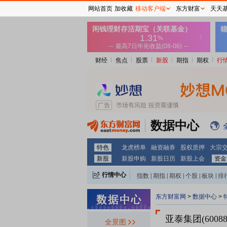
网站首页
加收藏
移动客户端
东方财富
天天
财经
焦点
股票
新股
期指
期权
行
数据中心
特色
龙虎榜单
融资融券
股权质押
大宗
新股
新股申购
新股日历
新股上会
资金
行情中心
指数
|
期指
|
期权
|
个股
|
板块
|
排
东方财富网
>
数据中心
>
亚泰集团(60088
全景图