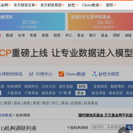
基金网
东方财富证券
东方财富期货
妙想
Choice数据
股吧
情
数据
全球
美股
港股
期货
外汇
黄金
银行
基金
理财
保险
全球财经快讯
行情中心
Choice数据
妙想大模型
交易
机构调研
期指持仓
公告大全
条件选股
财报
业绩报表
最新预告
分
大盘资金
个股资金
板块资金
沪 港 通
基金
基金净值
基金定投
基金
行
|
新股
|
基金
|
港股
|
美股
|
期货
|
外汇
|
黄金
|
自选股
|
自选基金
特色数据
>
机构调研
随时随地买基金 天天基金网手机版
1)
机构调研列表
个股机构调研：