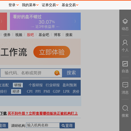
登录
我的菜单
证券交易
基金交易
动态
债券
视频
股吧
基金吧
博客
搜索
个人
自选
0
红送配
研报
个股研报
行业研报
盈利预测
排行
经济
CPI
PPI
PMI
GDP
LPR
房价
消息
下载
买不到牛股？立即查看哪些板块正被机构盯上
搜索
调研机构: