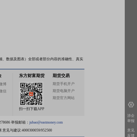
频、数据及图表）全部或者部分内容的准确性、真实
金
东方财富期货
期货交易
期货手机开户
微博
期货电脑开户
微信
期货官方网站
扫一扫下载APP
涉企
举报
78686 举报邮箱：
jubao@eastmoney.com
网
意见与建议:4000300059/952500
意见
反馈