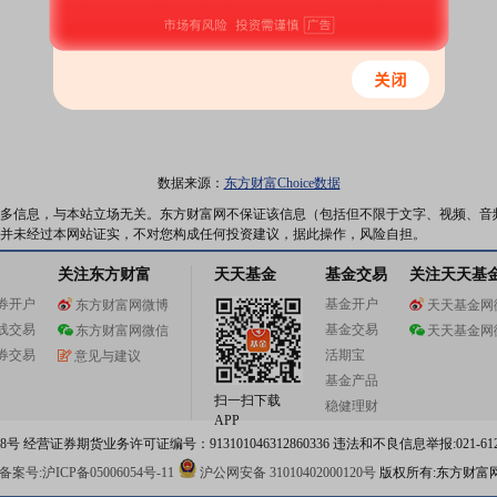
数据来源：
东方财富Choice数据
多信息，与本站立场无关。东方财富网不保证该信息（包括但不限于文字、视频、音
并未经过本网站证实，不对您构成任何投资建议，据此操作，风险自担。
关注东方财富
天天基金
基金交易
关注天天基
券开户
基金开户
东方财富网微博
天天基金网
线交易
基金交易
东方财富网微信
天天基金网
券交易
活期宝
意见与建议
基金产品
扫一扫下载
稳健理财
APP
 经营证券期货业务许可证编号：913101046312860336 违法和不良信息举报:021-612
案号:沪ICP备05006054号-11
沪公网安备 31010402000120号
版权所有:东方财富