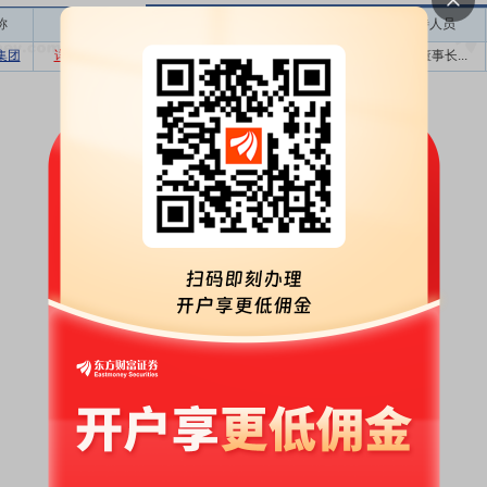
称
相关
接待机构数量
接待方式
接待人员
集团
详细
数据
股吧
1
业绩说明会
公司董事长...