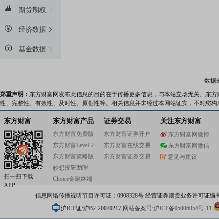
期货期权
经济数据
基金数据
数据
郑重声明：
东方财富网发布此信息的目的在于传播更多信息，与本站立场无关。东方
性、完整性、有效性、及时性、原创性等。相关信息并未经过本网站证实，不对您构
东方财富
东方财富产品
证券交易
关注东方财富
东方财富免费版
东方财富证券开户
东方财富网微博
东方财富Level-2
东方财富在线交易
东方财富网微信
东方财富策略版
东方财富证券交易
意见与建议
妙想投研助理
扫一扫下载
Choice金融终端
APP
信息网络传播视听节目许可证：0908328号 经营证券期货业务许可证编号：91310
沪ICP证:沪B2-20070217
网站备案号:沪ICP备05006054号-11