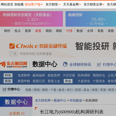
网站首页
加收藏
移动客户端
东方财富
天天基金网
东方财富证券
东方
财经
焦点
股票
新股
期指
期权
行情
数据
全球
美股
港股
数据中心
全球财经快讯
行情中
特色
龙虎榜单
融资融券
股权质押
大宗交易
机构调研
期指持仓
公告
新股
新股申购
新股日历
新股上会
资金
大盘资金
个股资金
板块
行情中心
指数
|
期指
|
期权
|
个股
|
板块
|
排行
|
新股
|
基金
|
港股
|
美股
|
期货
|
外汇
|
黄金
|
自选股
|
自选基金
东方财富网
>
数据中心
>
特色数据
>
机构调研
长江电力(600900)
机构调研列表
全景图