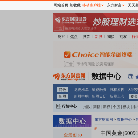
网站首页
加收藏
移动客户端
东方财富
天天
财经
焦点
股票
新股
期指
期权
行
数据中心
特色
龙虎榜单
融资融券
股权质押
大宗
新股
新股申购
新股日历
新股上会
资金
行情中心
指数
|
期指
|
期权
|
个股
|
板块
|
排
东方财富网
>
数据中心
>
中国黄金(60091
全景图