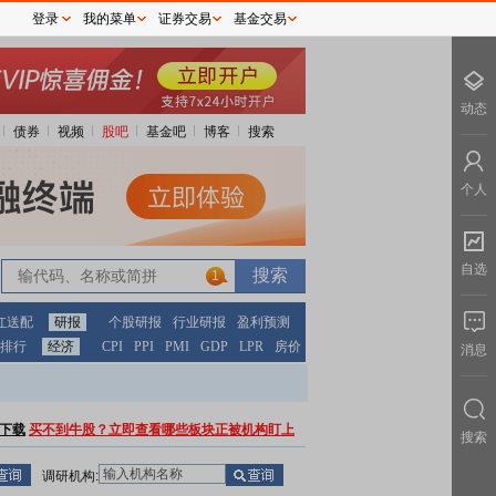
登录
我的菜单
证券交易
基金交易
动态
债券
视频
股吧
基金吧
博客
搜索
个人
自选
1
红送配
研报
个股研报
行业研报
盈利预测
排行
经济
CPI
PPI
PMI
GDP
LPR
房价
消息
下载
买不到牛股？立即查看哪些板块正被机构盯上
搜索
调研机构: