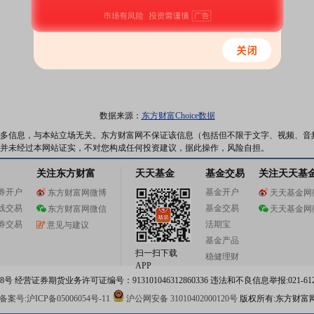
数据来源：
东方财富Choice数据
多信息，与本站立场无关。东方财富网不保证该信息（包括但不限于文字、视频、音
并未经过本网站证实，不对您构成任何投资建议，据此操作，风险自担。
关注东方财富
天天基金
基金交易
关注天天基
券开户
基金开户
东方财富网微博
天天基金网
线交易
基金交易
东方财富网微信
天天基金网
券交易
活期宝
意见与建议
基金产品
扫一扫下载
稳健理财
APP
 经营证券期货业务许可证编号：913101046312860336 违法和不良信息举报:021-612
案号:沪ICP备05006054号-11
沪公网安备 31010402000120号
版权所有:东方财富