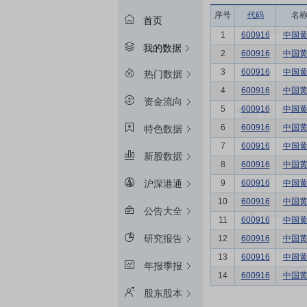
序号
代码
名
首页
1
600916
中国
我的数据
2
600916
中国
3
600916
中国
热门数据
4
600916
中国
资金流向
5
600916
中国
6
600916
中国
特色数据
7
600916
中国
新股数据
8
600916
中国
9
600916
中国
沪深港通
10
600916
中国
公告大全
11
600916
中国
研究报告
12
600916
中国
13
600916
中国
年报季报
14
600916
中国
股东股本