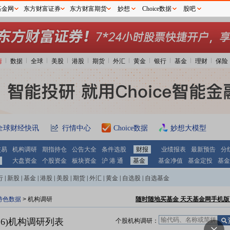
基金网
东方财富证券
东方财富期货
妙想
Choice数据
股吧
情
数据
全球
美股
港股
期货
外汇
黄金
银行
基金
理财
保险
全球财经快讯
行情中心
Choice数据
妙想大模型
交易
机构调研
期指持仓
公告大全
条件选股
财报
业绩报表
最新预告
分
大盘资金
个股资金
板块资金
沪 港 通
基金
基金净值
基金定投
基金
行
|
新股
|
基金
|
港股
|
美股
|
期货
|
外汇
|
黄金
|
自选股
|
自选基金
特色数据
>
机构调研
随时随地买基金 天天基金网手机版
6)
机构调研列表
个股机构调研：