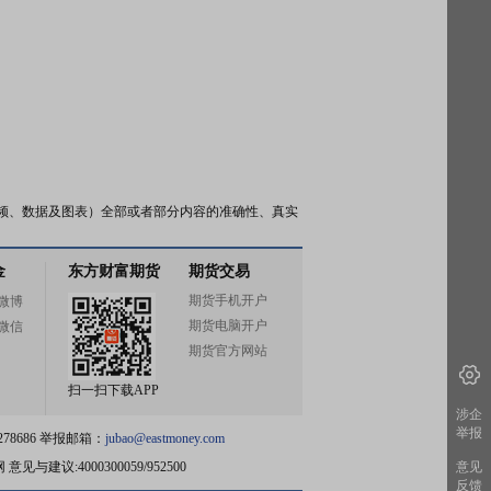
频、数据及图表）全部或者部分内容的准确性、真实
金
东方财富期货
期货交易
期货手机开户
微博
期货电脑开户
微信
期货官方网站
扫一扫下载APP
涉企
举报
78686 举报邮箱：
jubao@eastmoney.com
网
意见与建议:4000300059/952500
意见
反馈