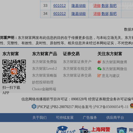
33
601012
隆基绿能
详细
数据
股吧
34
601012
隆基绿能
详细
数据
股吧
数据
郑重声明：
东方财富网发布此信息的目的在于传播更多信息，与本站立场无关。东方
性、完整性、有效性、及时性、原创性等。相关信息并未经过本网站证实，不对您构
东方财富
东方财富产品
证券交易
关注东方财富
东方财富免费版
东方财富证券开户
东方财富网微博
东方财富Level-2
东方财富在线交易
东方财富网微信
东方财富策略版
东方财富证券交易
意见与建议
妙想投研助理
扫一扫下载
Choice金融终端
APP
信息网络传播视听节目许可证：0908328号 经营证券期货业务许可证编号：91310
沪ICP证:沪B2-20070217
网站备案号:沪ICP备05006054号-11
关于我们
可持续发展
广告服务
供应商平台