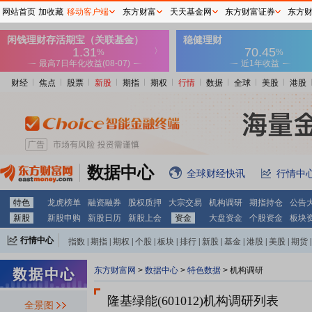
网站首页
加收藏
移动客户端
东方财富
天天基金网
东方财富证券
东方
财经
焦点
股票
新股
期指
期权
行情
数据
全球
美股
港股
数据中心
全球财经快讯
行情中
特色
龙虎榜单
融资融券
股权质押
大宗交易
机构调研
期指持仓
公告
新股
新股申购
新股日历
新股上会
资金
大盘资金
个股资金
板块
行情中心
指数
|
期指
|
期权
|
个股
|
板块
|
排行
|
新股
|
基金
|
港股
|
美股
|
期货
|
外汇
|
黄金
|
自选股
|
自选基金
东方财富网
>
数据中心
>
特色数据
>
机构调研
隆基绿能(601012)
机构调研列表
全景图