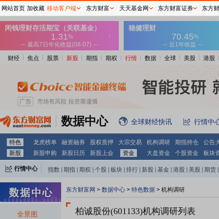
网站首页
加收藏
移动客户端
东方财富
天天基金网
东方财富证券
东方
财经
焦点
股票
新股
期指
期权
行情
数据
全球
美股
港股
数据中心
全球财经快讯
行情中
特色
龙虎榜单
融资融券
股权质押
大宗交易
机构调研
期指持仓
公告
新股
新股申购
新股日历
新股上会
资金
大盘资金
个股资金
板块
行情中心
指数
|
期指
|
期权
|
个股
|
板块
|
排行
|
新股
|
基金
|
港股
|
美股
|
期货
|
外汇
|
黄金
|
自选股
|
自选基金
东方财富网
>
数据中心
>
特色数据
>
机构调研
柏诚股份(601133)
机构调研列表
全景图