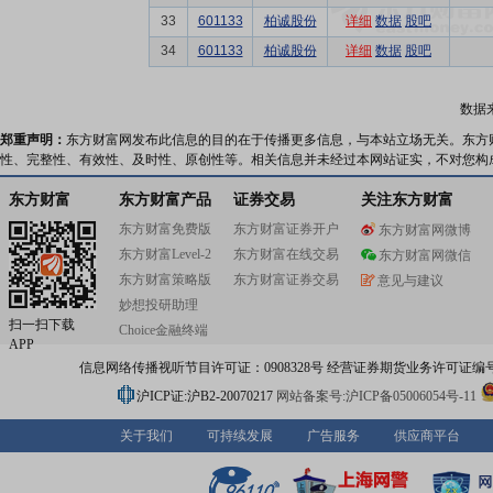
33
601133
柏诚股份
详细
数据
股吧
34
601133
柏诚股份
详细
数据
股吧
数据
郑重声明：
东方财富网发布此信息的目的在于传播更多信息，与本站立场无关。东方
性、完整性、有效性、及时性、原创性等。相关信息并未经过本网站证实，不对您构
东方财富
东方财富产品
证券交易
关注东方财富
东方财富免费版
东方财富证券开户
东方财富网微博
东方财富Level-2
东方财富在线交易
东方财富网微信
东方财富策略版
东方财富证券交易
意见与建议
妙想投研助理
扫一扫下载
Choice金融终端
APP
信息网络传播视听节目许可证：0908328号 经营证券期货业务许可证编号：91310
沪ICP证:沪B2-20070217
网站备案号:沪ICP备05006054号-11
关于我们
可持续发展
广告服务
供应商平台