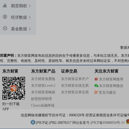
期货期权
经济数据
基金数据
数据
郑重声明：
东方财富网发布此信息的目的在于传播更多信息，与本站立场无关。东方
性、完整性、有效性、及时性、原创性等。相关信息并未经过本网站证实，不对您构
东方财富
东方财富产品
证券交易
关注东方财富
东方财富免费版
东方财富证券开户
东方财富网微博
东方财富Level-2
东方财富在线交易
东方财富网微信
东方财富策略版
东方财富证券交易
意见与建议
妙想投研助理
扫一扫下载
Choice金融终端
APP
信息网络传播视听节目许可证：0908328号 经营证券期货业务许可证编号：91310
沪ICP证:沪B2-20070217
网站备案号:沪ICP备05006054号-11