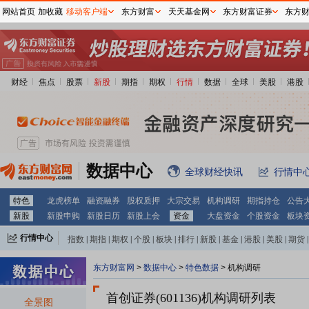
网站首页
加收藏
移动客户端
东方财富
天天基金网
东方财富证券
东方
财经
焦点
股票
新股
期指
期权
行情
数据
全球
美股
港股
数据中心
全球财经快讯
行情中
特色
龙虎榜单
融资融券
股权质押
大宗交易
机构调研
期指持仓
公告
新股
新股申购
新股日历
新股上会
资金
大盘资金
个股资金
板块
行情中心
指数
|
期指
|
期权
|
个股
|
板块
|
排行
|
新股
|
基金
|
港股
|
美股
|
期货
|
外汇
|
黄金
|
自选股
|
自选基金
东方财富网
>
数据中心
>
特色数据
>
机构调研
首创证券(601136)
机构调研列表
全景图