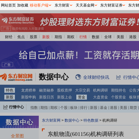
网站首页
加收藏
移动客户端
东方财富
天天基金网
东方财富证券
东方
财经
焦点
股票
新股
期指
期权
行情
数据
全球
美股
港股
数据中心
全球财经快讯
行情中
特色
龙虎榜单
融资融券
股权质押
大宗交易
机构调研
期指持仓
公告
新股
新股申购
新股日历
新股上会
资金
大盘资金
个股资金
板块
行情中心
指数
|
期指
|
期权
|
个股
|
板块
|
排行
|
新股
|
基金
|
港股
|
美股
|
期货
|
外汇
|
黄金
|
自选股
|
自选基金
东方财富网
>
数据中心
>
特色数据
>
机构调研
东航物流(601156)
机构调研列表
全景图