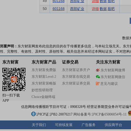
49
601168
西部矿业
详细
数据
股吧
50
601168
西部矿业
详细
数据
股吧
数据
郑重声明：
东方财富网发布此信息的目的在于传播更多信息，与本站立场无关。东方
性、完整性、有效性、及时性、原创性等。相关信息并未经过本网站证实，不对您构
东方财富
东方财富产品
证券交易
关注东方财富
东方财富免费版
东方财富证券开户
东方财富网微博
东方财富Level-2
东方财富在线交易
东方财富网微信
东方财富策略版
东方财富证券交易
意见与建议
妙想投研助理
扫一扫下载
Choice金融终端
APP
信息网络传播视听节目许可证：0908328号 经营证券期货业务许可证编号：91310
沪ICP证:沪B2-20070217
网站备案号:沪ICP备05006054号-11
关于我们
可持续发展
广告服务
供应商平台