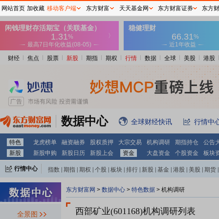
网站首页
加收藏
移动客户端
东方财富
天天基金网
东方财富证券
东方
财经
焦点
股票
新股
期指
期权
行情
数据
全球
美股
港股
数据中心
全球财经快讯
行情中
特色
龙虎榜单
融资融券
股权质押
大宗交易
机构调研
期指持仓
公告
新股
新股申购
新股日历
新股上会
资金
大盘资金
个股资金
板块
行情中心
指数
|
期指
|
期权
|
个股
|
板块
|
排行
|
新股
|
基金
|
港股
|
美股
|
期货
|
外汇
|
黄金
|
自选股
|
自选基金
东方财富网
>
数据中心
>
特色数据
>
机构调研
西部矿业(601168)
机构调研列表
全景图