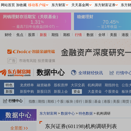
网站首页
加收藏
移动客户端
东方财富
天天基金网
东方财富证券
东方
财经
焦点
股票
新股
期指
期权
行情
数据
全球
美股
港股
数据中心
全球财经快讯
行情中
特色
龙虎榜单
融资融券
股权质押
大宗交易
机构调研
期指持仓
公告
新股
新股申购
新股日历
新股上会
资金
大盘资金
个股资金
板块
行情中心
指数
|
期指
|
期权
|
个股
|
板块
|
排行
|
新股
|
基金
|
港股
|
美股
|
期货
|
外汇
|
黄金
|
自选股
|
自选基金
东方财富网
>
数据中心
>
特色数据
>
机构调研
东兴证券(601198)
机构调研列表
全景图