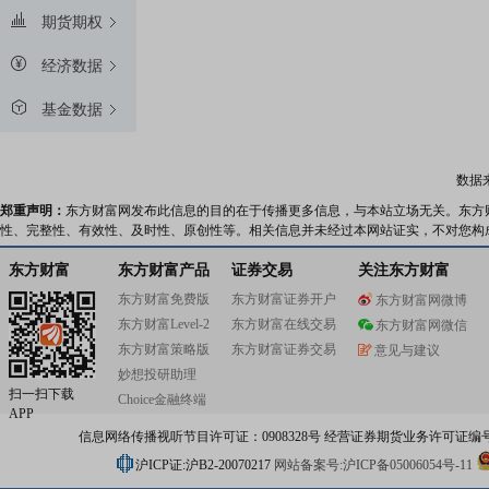
期货期权
经济数据
基金数据
数据
郑重声明：
东方财富网发布此信息的目的在于传播更多信息，与本站立场无关。东方
性、完整性、有效性、及时性、原创性等。相关信息并未经过本网站证实，不对您构
东方财富
东方财富产品
证券交易
关注东方财富
东方财富免费版
东方财富证券开户
东方财富网微博
东方财富Level-2
东方财富在线交易
东方财富网微信
东方财富策略版
东方财富证券交易
意见与建议
妙想投研助理
扫一扫下载
Choice金融终端
APP
信息网络传播视听节目许可证：0908328号 经营证券期货业务许可证编号：91310
沪ICP证:沪B2-20070217
网站备案号:沪ICP备05006054号-11