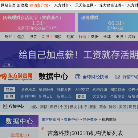
网站首页
加收藏
移动客户端
东方财富
天天基金网
东方财富证券
东方
财经
焦点
股票
新股
期指
期权
行情
数据
全球
美股
港股
数据中心
全球财经快讯
行情中
特色
龙虎榜单
融资融券
股权质押
大宗交易
机构调研
期指持仓
公告
新股
新股申购
新股日历
新股上会
资金
大盘资金
个股资金
板块
行情中心
指数
|
期指
|
期权
|
个股
|
板块
|
排行
|
新股
|
基金
|
港股
|
美股
|
期货
|
外汇
|
黄金
|
自选股
|
自选基金
东方财富网
>
数据中心
>
特色数据
>
机构调研
吉鑫科技(601218)
机构调研列表
全景图