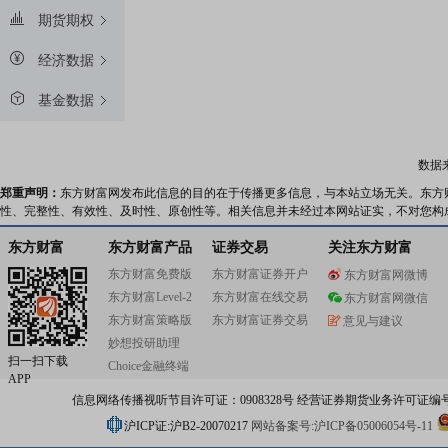
期货期权
经济数据
基金数据
数据
郑重声明：
东方财富网发布此信息的目的在于传播更多信息，与本站立场无关。东方
性、完整性、有效性、及时性、原创性等。相关信息并未经过本网站证实，不对您构
东方财富
东方财富产品
证券交易
关注东方财富
东方财富免费版
东方财富证券开户
东方财富网微博
东方财富Level-2
东方财富在线交易
东方财富网微信
东方财富策略版
东方财富证券交易
意见与建议
妙想投研助理
扫一扫下载
Choice金融终端
APP
信息网络传播视听节目许可证：0908328号 经营证券期货业务许可证编号：91310
沪ICP证:沪B2-20070217
网站备案号:沪ICP备05006054号-11