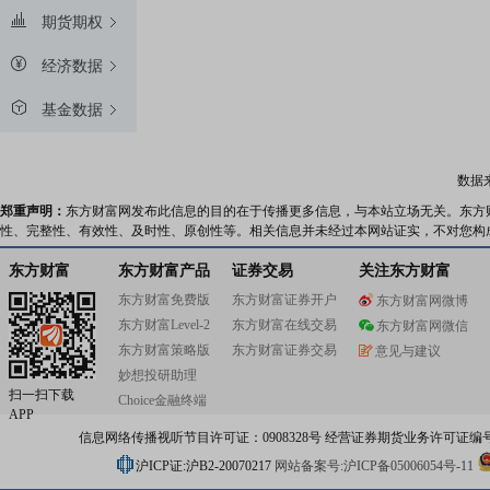
期货期权
经济数据
基金数据
数据
郑重声明：
东方财富网发布此信息的目的在于传播更多信息，与本站立场无关。东方
性、完整性、有效性、及时性、原创性等。相关信息并未经过本网站证实，不对您构
东方财富
东方财富产品
证券交易
关注东方财富
东方财富免费版
东方财富证券开户
东方财富网微博
东方财富Level-2
东方财富在线交易
东方财富网微信
东方财富策略版
东方财富证券交易
意见与建议
妙想投研助理
扫一扫下载
Choice金融终端
APP
信息网络传播视听节目许可证：0908328号 经营证券期货业务许可证编号：91310
沪ICP证:沪B2-20070217
网站备案号:沪ICP备05006054号-11