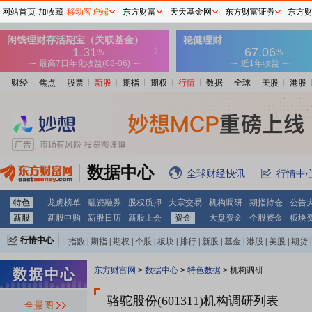
网站首页
加收藏
移动客户端
东方财富
天天基金网
东方财富证券
东方
财经
焦点
股票
新股
期指
期权
行情
数据
全球
美股
港股
数据中心
全球财经快讯
行情中
特色
龙虎榜单
融资融券
股权质押
大宗交易
机构调研
期指持仓
公告
新股
新股申购
新股日历
新股上会
资金
大盘资金
个股资金
板块
行情中心
指数
|
期指
|
期权
|
个股
|
板块
|
排行
|
新股
|
基金
|
港股
|
美股
|
期货
|
外汇
|
黄金
|
自选股
|
自选基金
东方财富网
>
数据中心
>
特色数据
>
机构调研
骆驼股份(601311)
机构调研列表
全景图