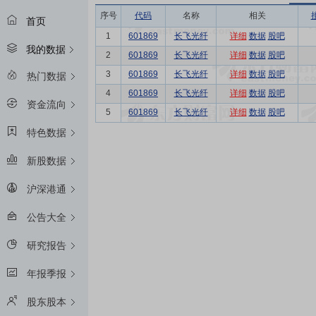
序号
代码
名称
相关
首页
1
601869
长飞光纤
详细
数据
股吧
我的数据
2
601869
长飞光纤
详细
数据
股吧
3
601869
长飞光纤
详细
数据
股吧
热门数据
4
601869
长飞光纤
详细
数据
股吧
资金流向
5
601869
长飞光纤
详细
数据
股吧
特色数据
新股数据
沪深港通
公告大全
研究报告
年报季报
股东股本