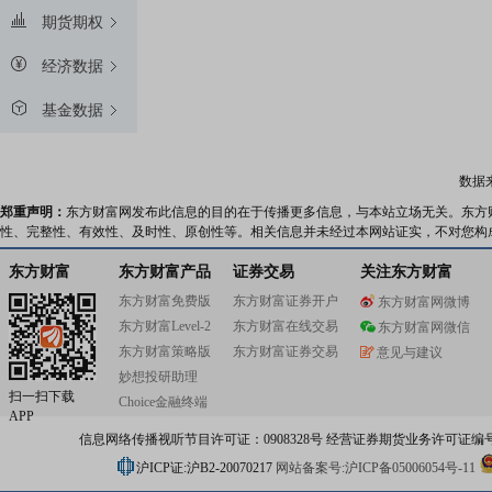
期货期权
经济数据
基金数据
数据
郑重声明：
东方财富网发布此信息的目的在于传播更多信息，与本站立场无关。东方
性、完整性、有效性、及时性、原创性等。相关信息并未经过本网站证实，不对您构
东方财富
东方财富产品
证券交易
关注东方财富
东方财富免费版
东方财富证券开户
东方财富网微博
东方财富Level-2
东方财富在线交易
东方财富网微信
东方财富策略版
东方财富证券交易
意见与建议
妙想投研助理
扫一扫下载
Choice金融终端
APP
信息网络传播视听节目许可证：0908328号 经营证券期货业务许可证编号：91310
沪ICP证:沪B2-20070217
网站备案号:沪ICP备05006054号-11