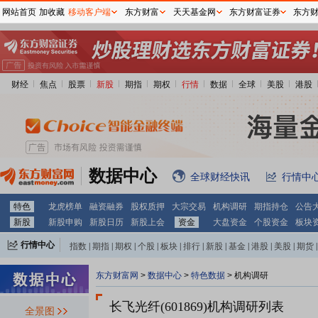
网站首页
加收藏
移动客户端
东方财富
天天基金网
东方财富证券
东方
财经
焦点
股票
新股
期指
期权
行情
数据
全球
美股
港股
数据中心
全球财经快讯
行情中
特色
龙虎榜单
融资融券
股权质押
大宗交易
机构调研
期指持仓
公告
新股
新股申购
新股日历
新股上会
资金
大盘资金
个股资金
板块
行情中心
指数
|
期指
|
期权
|
个股
|
板块
|
排行
|
新股
|
基金
|
港股
|
美股
|
期货
|
外汇
|
黄金
|
自选股
|
自选基金
东方财富网
>
数据中心
>
特色数据
>
机构调研
长飞光纤(601869)
机构调研列表
全景图