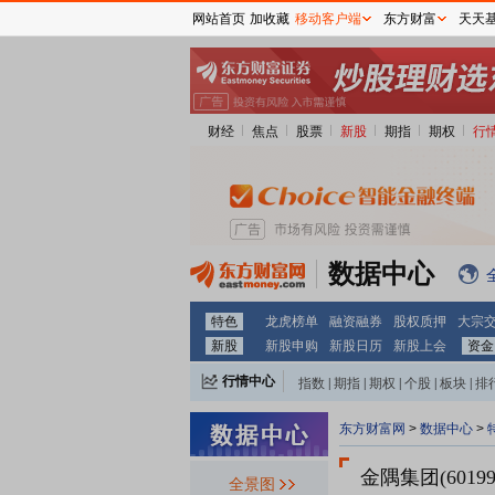
网站首页
加收藏
移动客户端
东方财富
天天
财经
焦点
股票
新股
期指
期权
行
数据中心
特色
龙虎榜单
融资融券
股权质押
大宗
新股
新股申购
新股日历
新股上会
资金
行情中心
指数
|
期指
|
期权
|
个股
|
板块
|
排
东方财富网
>
数据中心
>
金隅集团(60199
全景图