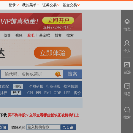
登录
我的菜单
证券交易
基金交易
动态
债券
视频
股吧
基金吧
博客
搜索
个人
自选
0
红送配
研报
个股研报
行业研报
盈利预测
排行
经济
CPI
PPI
PMI
GDP
LPR
房价
消息
下载
买不到牛股？立即查看哪些板块正被机构盯上
搜索
调研机构: