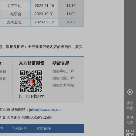
文字互动,...
2023-11-16
11/16
电话会
2023-10-31
11/03
文字互动,...
2023-09-12
10/09
频、数据及图表）全部或者部分内容的准确性、真实
金
东方财富期货
期货交易
期货手机开户
微博
期货电脑开户
微信
期货官方网站
扫一扫下载APP
涉企
举报
78686 举报邮箱：
jubao@eastmoney.com
网
意见与建议:4000300059/952500
意见
反馈
护
征稿启事
友情链接