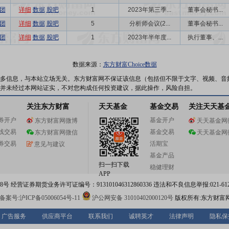
团
详细
数据
股吧
1
2023年第三季...
董事会秘书...
团
详细
数据
股吧
5
分析师会议(2...
董事会秘书...
团
详细
数据
股吧
1
2023年半年度...
执行董事、...
数据来源：
东方财富Choice数据
多信息，与本站立场无关。东方财富网不保证该信息（包括但不限于文字、视频、音
并未经过本网站证实，不对您构成任何投资建议，据此操作，风险自担。
关注东方财富
天天基金
基金交易
关注天天基
券开户
基金开户
东方财富网微博
天天基金网
线交易
基金交易
东方财富网微信
天天基金网
券交易
活期宝
意见与建议
基金产品
扫一扫下载
稳健理财
APP
 经营证券期货业务许可证编号：913101046312860336 违法和不良信息举报:021-612
案号:沪ICP备05006054号-11
沪公网安备 31010402000120号
版权所有:东方财富
广告服务
供应商平台
联系我们
诚聘英才
法律声明
隐私保