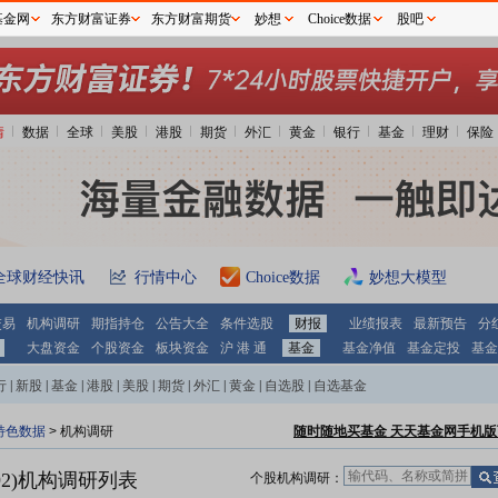
基金网
东方财富证券
东方财富期货
妙想
Choice数据
股吧
情
数据
全球
美股
港股
期货
外汇
黄金
银行
基金
理财
保险
全球财经快讯
行情中心
Choice数据
妙想大模型
交易
机构调研
期指持仓
公告大全
条件选股
财报
业绩报表
最新预告
分
大盘资金
个股资金
板块资金
沪 港 通
基金
基金净值
基金定投
基金
行
|
新股
|
基金
|
港股
|
美股
|
期货
|
外汇
|
黄金
|
自选股
|
自选基金
特色数据
>
机构调研
随时随地买基金 天天基金网手机版
2)
机构调研列表
个股机构调研：