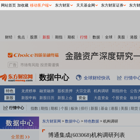
网站首页
加收藏
移动客户端
东方财富
天天基金网
东方财富证券
东方
财经
焦点
股票
新股
期指
期权
行情
数据
全球
美股
港股
数据中心
全球财经快讯
行情中
特色
龙虎榜单
融资融券
股权质押
大宗交易
机构调研
期指持仓
公告
新股
新股申购
新股日历
新股上会
资金
大盘资金
个股资金
板块
行情中心
指数
|
期指
|
期权
|
个股
|
板块
|
排行
|
新股
|
基金
|
港股
|
美股
|
期货
|
外汇
|
黄金
|
自选股
|
自选基金
东方财富网
>
数据中心
>
特色数据
>
机构调研
博通集成(603068)
机构调研列表
全景图