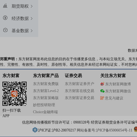
期货期权
经济数据
基金数据
数据
郑重声明：
东方财富网发布此信息的目的在于传播更多信息，与本站立场无关。东方
性、完整性、有效性、及时性、原创性等。相关信息并未经过本网站证实，不对您构
东方财富
东方财富产品
证券交易
关注东方财富
东方财富免费版
东方财富证券开户
东方财富网微博
东方财富Level-2
东方财富在线交易
东方财富网微信
东方财富策略版
东方财富证券交易
意见与建议
妙想投研助理
扫一扫下载
Choice金融终端
APP
信息网络传播视听节目许可证：0908328号 经营证券期货业务许可证编号：91310
沪ICP证:沪B2-20070217
网站备案号:沪ICP备05006054号-11