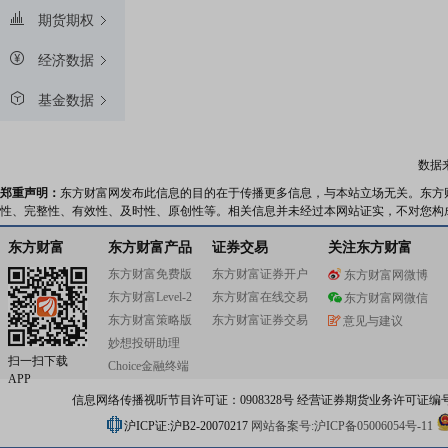
期货期权
经济数据
基金数据
数据
郑重声明：
东方财富网发布此信息的目的在于传播更多信息，与本站立场无关。东方
性、完整性、有效性、及时性、原创性等。相关信息并未经过本网站证实，不对您构
东方财富
东方财富产品
证券交易
关注东方财富
东方财富免费版
东方财富证券开户
东方财富网微博
东方财富Level-2
东方财富在线交易
东方财富网微信
东方财富策略版
东方财富证券交易
意见与建议
妙想投研助理
扫一扫下载
Choice金融终端
APP
信息网络传播视听节目许可证：0908328号 经营证券期货业务许可证编号：91310
沪ICP证:沪B2-20070217
网站备案号:沪ICP备05006054号-11