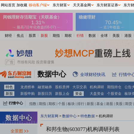
网站首页
加收藏
移动客户端
东方财富
天天基金网
东方财富证券
东方
财经
焦点
股票
新股
期指
期权
行情
数据
全球
美股
港股
数据中心
全球财经快讯
行情中
特色
龙虎榜单
融资融券
股权质押
大宗交易
机构调研
期指持仓
公告
新股
新股申购
新股日历
新股上会
资金
大盘资金
个股资金
板块
行情中心
指数
|
期指
|
期权
|
个股
|
板块
|
排行
|
新股
|
基金
|
港股
|
美股
|
期货
|
外汇
|
黄金
|
自选股
|
自选基金
东方财富网
>
数据中心
>
特色数据
>
机构调研
和邦生物(603077)
机构调研列表
全景图