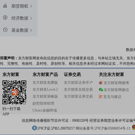
期货期权
经济数据
基金数据
数据
郑重声明：
东方财富网发布此信息的目的在于传播更多信息，与本站立场无关。东方
性、完整性、有效性、及时性、原创性等。相关信息并未经过本网站证实，不对您构
东方财富
东方财富产品
证券交易
关注东方财富
东方财富免费版
东方财富证券开户
东方财富网微博
东方财富Level-2
东方财富在线交易
东方财富网微信
东方财富策略版
东方财富证券交易
意见与建议
妙想投研助理
扫一扫下载
Choice金融终端
APP
信息网络传播视听节目许可证：0908328号 经营证券期货业务许可证编号：91310
沪ICP证:沪B2-20070217
网站备案号:沪ICP备05006054号-11