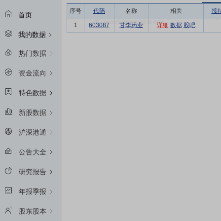
序号
代码
名称
相关
接
首页
1
603087
甘李药业
详细
数据
股吧
我的数据
热门数据
资金流向
特色数据
新股数据
沪深港通
公告大全
研究报告
年报季报
股东股本