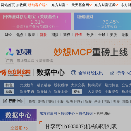
网站首页
加收藏
移动客户端
东方财富
天天基金网
东方财富证券
东方
财经
焦点
股票
新股
期指
期权
行情
数据
全球
美股
港股
数据中心
全球财经快讯
行情中
特色
龙虎榜单
融资融券
股权质押
大宗交易
机构调研
期指持仓
公告
新股
新股申购
新股日历
新股上会
资金
大盘资金
个股资金
板块
行情中心
指数
|
期指
|
期权
|
个股
|
板块
|
排行
|
新股
|
基金
|
港股
|
美股
|
期货
|
外汇
|
黄金
|
自选股
|
自选基金
东方财富网
>
数据中心
>
特色数据
>
机构调研
甘李药业(603087)
机构调研列表
全景图