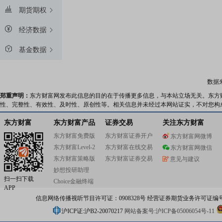
期货期权
经济数据
基金数据
数据
郑重声明：
东方财富网发布此信息的目的在于传播更多信息，与本站立场无关。东方
性、完整性、有效性、及时性、原创性等。相关信息并未经过本网站证实，不对您构
东方财富
东方财富产品
证券交易
关注东方财富
东方财富免费版
东方财富证券开户
东方财富网微博
东方财富Level-2
东方财富在线交易
东方财富网微信
东方财富策略版
东方财富证券交易
意见与建议
妙想投研助理
扫一扫下载
Choice金融终端
APP
信息网络传播视听节目许可证：0908328号 经营证券期货业务许可证编号：91310
沪ICP证:沪B2-20070217
网站备案号:沪ICP备05006054号-11