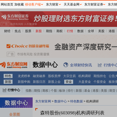
网站首页
加收藏
移动客户端
东方财富
天天基金网
东方财富证券
东方
财经
焦点
股票
新股
期指
期权
行情
数据
全球
美股
港股
数据中心
全球财经快讯
行情中
特色
龙虎榜单
融资融券
股权质押
大宗交易
机构调研
期指持仓
公告
新股
新股申购
新股日历
新股上会
资金
大盘资金
个股资金
板块
行情中心
指数
|
期指
|
期权
|
个股
|
板块
|
排行
|
新股
|
基金
|
港股
|
美股
|
期货
|
外汇
|
黄金
|
自选股
|
自选基金
东方财富网
>
数据中心
>
特色数据
>
机构调研
森特股份(603098)
机构调研列表
全景图