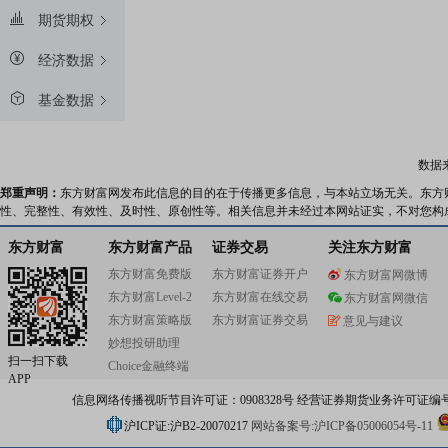
期货期权
经济数据
基金数据
数据
郑重声明：
东方财富网发布此信息的目的在于传播更多信息，与本站立场无关。东方
性、完整性、有效性、及时性、原创性等。相关信息并未经过本网站证实，不对您构
东方财富
东方财富产品
证券交易
关注东方财富
东方财富免费版
东方财富证券开户
东方财富网微博
东方财富Level-2
东方财富在线交易
东方财富网微信
东方财富策略版
东方财富证券交易
意见与建议
妙想投研助理
扫一扫下载
Choice金融终端
APP
信息网络传播视听节目许可证：0908328号 经营证券期货业务许可证编号：91310
沪ICP证:沪B2-20070217
网站备案号:沪ICP备05006054号-11