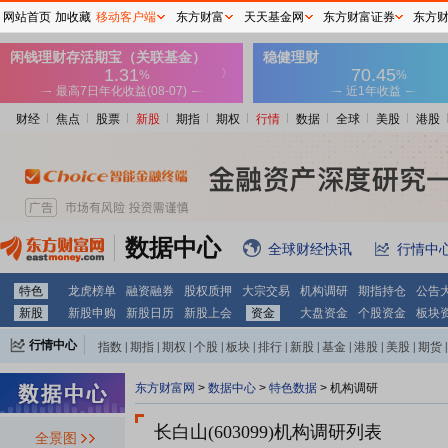
网站首页
加收藏
移动客户端
东方财富
天天基金网
东方财富证券
东方
财经
焦点
股票
新股
期指
期权
行情
数据
全球
美股
港股
数据中心
全球财经快讯
行情中
特色
龙虎榜单
融资融券
股权质押
大宗交易
机构调研
期指持仓
公告
新股
新股申购
新股日历
新股上会
资金
大盘资金
个股资金
板块
行情中心
指数
|
期指
|
期权
|
个股
|
板块
|
排行
|
新股
|
基金
|
港股
|
美股
|
期货
|
外汇
|
黄金
|
自选股
|
自选基金
东方财富网
>
数据中心
>
特色数据
>
机构调研
长白山(603099)
机构调研列表
全景图