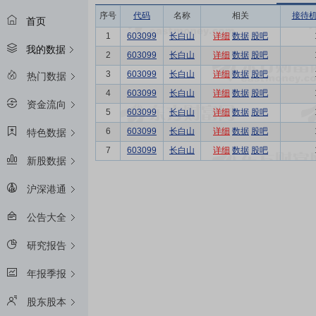
序号
代码
名称
相关
接待
首页
1
603099
长白山
详细
数据
股吧
我的数据
2
603099
长白山
详细
数据
股吧
3
603099
长白山
详细
数据
股吧
热门数据
4
603099
长白山
详细
数据
股吧
资金流向
5
603099
长白山
详细
数据
股吧
6
603099
长白山
详细
数据
股吧
特色数据
7
603099
长白山
详细
数据
股吧
新股数据
沪深港通
公告大全
研究报告
年报季报
股东股本