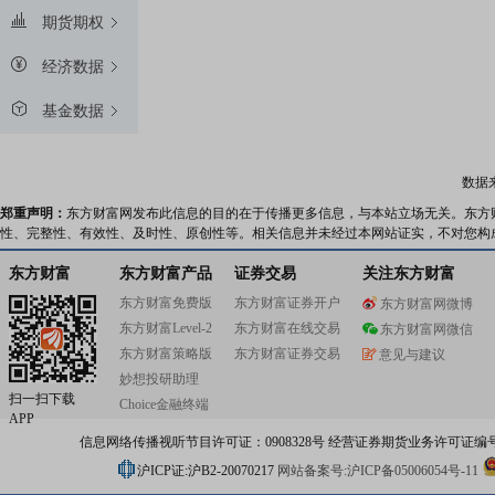
期货期权
经济数据
基金数据
数据
郑重声明：
东方财富网发布此信息的目的在于传播更多信息，与本站立场无关。东方
性、完整性、有效性、及时性、原创性等。相关信息并未经过本网站证实，不对您构
东方财富
东方财富产品
证券交易
关注东方财富
东方财富免费版
东方财富证券开户
东方财富网微博
东方财富Level-2
东方财富在线交易
东方财富网微信
东方财富策略版
东方财富证券交易
意见与建议
妙想投研助理
扫一扫下载
Choice金融终端
APP
信息网络传播视听节目许可证：0908328号 经营证券期货业务许可证编号：91310
沪ICP证:沪B2-20070217
网站备案号:沪ICP备05006054号-11