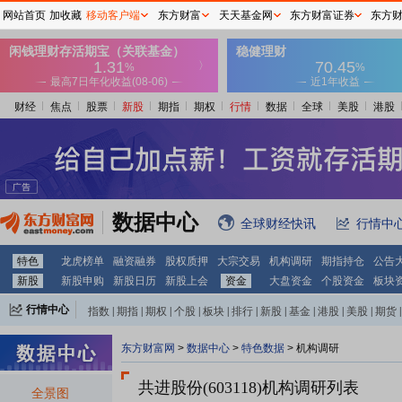
网站首页
加收藏
移动客户端
东方财富
天天基金网
东方财富证券
东方
财经
焦点
股票
新股
期指
期权
行情
数据
全球
美股
港股
数据中心
全球财经快讯
行情中
特色
龙虎榜单
融资融券
股权质押
大宗交易
机构调研
期指持仓
公告
新股
新股申购
新股日历
新股上会
资金
大盘资金
个股资金
板块
行情中心
指数
|
期指
|
期权
|
个股
|
板块
|
排行
|
新股
|
基金
|
港股
|
美股
|
期货
|
外汇
|
黄金
|
自选股
|
自选基金
东方财富网
>
数据中心
>
特色数据
>
机构调研
共进股份(603118)
机构调研列表
全景图