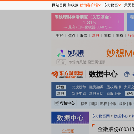
网站首页
加收藏
移动客户端
东方财富
天天
财经
焦点
股票
新股
期指
期权
行
数据中心
特色
龙虎榜单
融资融券
股权质押
大宗
新股
新股申购
新股日历
新股上会
资金
行情中心
指数
|
期指
|
期权
|
个股
|
板块
|
排
东方财富网
>
数据中心
>
金徽股份(60313
全景图