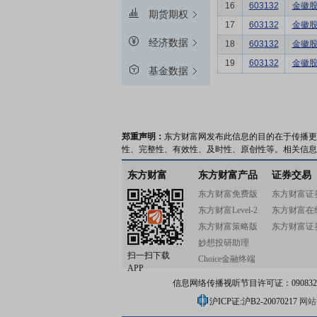
16
603132
金徽
期货期权
17
603132
金徽
经济数据
18
603132
金徽
19
603132
金徽
基金数据
郑重声明：
东方财富网发布此信息的目的在于传播更
性、完整性、有效性、及时性、原创性等。相关信息
东方财富
东方财富产品
证券交易
东方财富免费版
东方财富证
东方财富Level-2
东方财富在
东方财富策略版
东方财富证
妙想投研助理
扫一扫下载
Choice金融终端
APP
信息网络传播视听节目许可证：0908328号
沪ICP证:沪B2-20070217
网站备