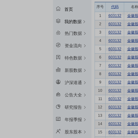
序号
代码
名
首页
1
603132
金徽
我的数据
2
603132
金徽
3
603132
金徽
热门数据
4
603132
金徽
资金流向
5
603132
金徽
6
603132
金徽
特色数据
7
603132
金徽
新股数据
8
603132
金徽
9
603132
金徽
沪深港通
10
603132
金徽
公告大全
11
603132
金徽
研究报告
12
603132
金徽
13
603132
金徽
年报季报
14
603132
金徽
股东股本
15
603132
金徽