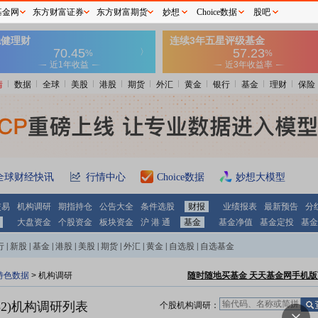
基金网
东方财富证券
东方财富期货
妙想
Choice数据
股吧
情
数据
全球
美股
港股
期货
外汇
黄金
银行
基金
理财
保险
全球财经快讯
行情中心
Choice数据
妙想大模型
交易
机构调研
期指持仓
公告大全
条件选股
财报
业绩报表
最新预告
分
大盘资金
个股资金
板块资金
沪 港 通
基金
基金净值
基金定投
基金
行
|
新股
|
基金
|
港股
|
美股
|
期货
|
外汇
|
黄金
|
自选股
|
自选基金
特色数据
>
机构调研
随时随地买基金 天天基金网手机版
2)
机构调研列表
个股机构调研：