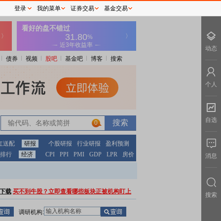
登录
我的菜单
证券交易
基金交易
动态
债券
视频
股吧
基金吧
博客
搜索
个人
自选
0
红送配
研报
个股研报
行业研报
盈利预测
排行
经济
CPI
PPI
PMI
GDP
LPR
房价
消息
下载
买不到牛股？立即查看哪些板块正被机构盯上
搜索
调研机构: