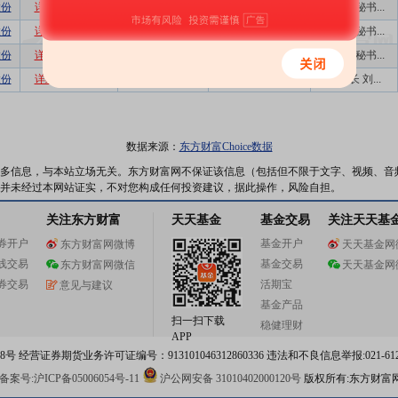
股份
详细
数据
股吧
2
特定对象调研...
董事会秘书...
股份
详细
数据
股吧
1
特定对象调研...
董事会秘书...
股份
详细
数据
股吧
1
特定对象调研...
董事会秘书...
股份
详细
数据
股吧
1
上证路演中心...
董事长 刘...
数据来源：
东方财富Choice数据
多信息，与本站立场无关。东方财富网不保证该信息（包括但不限于文字、视频、音
并未经过本网站证实，不对您构成任何投资建议，据此操作，风险自担。
关注东方财富
天天基金
基金交易
关注天天基
券开户
基金开户
东方财富网微博
天天基金网
线交易
基金交易
东方财富网微信
天天基金网
券交易
活期宝
意见与建议
基金产品
扫一扫下载
稳健理财
APP
 经营证券期货业务许可证编号：913101046312860336 违法和不良信息举报:021-612
案号:沪ICP备05006054号-11
沪公网安备 31010402000120号
版权所有:东方财富