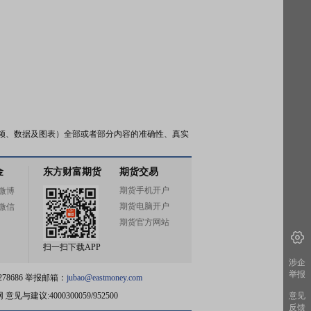
频、数据及图表）全部或者部分内容的准确性、真实
金
东方财富期货
期货交易
期货手机开户
微博
期货电脑开户
微信
期货官方网站
扫一扫下载APP
涉企
举报
78686 举报邮箱：
jubao@eastmoney.com
网
意见与建议:4000300059/952500
意见
反馈