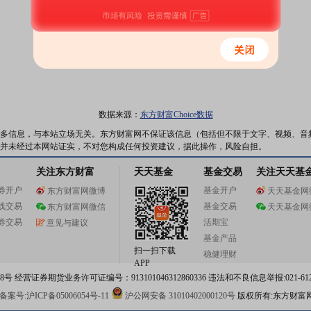
数据来源：
东方财富Choice数据
多信息，与本站立场无关。东方财富网不保证该信息（包括但不限于文字、视频、音
并未经过本网站证实，不对您构成任何投资建议，据此操作，风险自担。
关注东方财富
天天基金
基金交易
关注天天基
券开户
基金开户
东方财富网微博
天天基金网
线交易
基金交易
东方财富网微信
天天基金网
券交易
活期宝
意见与建议
基金产品
扫一扫下载
稳健理财
APP
 经营证券期货业务许可证编号：913101046312860336 违法和不良信息举报:021-612
案号:沪ICP备05006054号-11
沪公网安备 31010402000120号
版权所有:东方财富