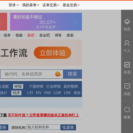
登录
我的菜单
证券交易
基金交易
动态
债券
视频
股吧
基金吧
博客
搜索
个人
自选
0
红送配
研报
个股研报
行业研报
盈利预测
排行
经济
CPI
PPI
PMI
GDP
LPR
房价
消息
下载
买不到牛股？立即查看哪些板块正被机构盯上
搜索
调研机构: