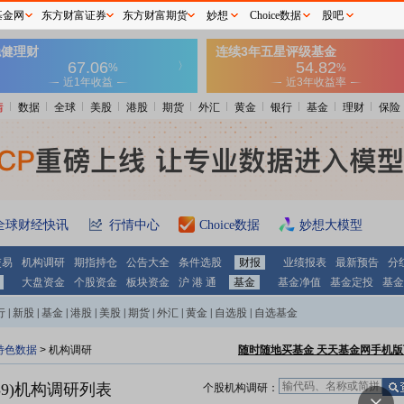
基金网
东方财富证券
东方财富期货
妙想
Choice数据
股吧
情
数据
全球
美股
港股
期货
外汇
黄金
银行
基金
理财
保险
全球财经快讯
行情中心
Choice数据
妙想大模型
交易
机构调研
期指持仓
公告大全
条件选股
财报
业绩报表
最新预告
分
大盘资金
个股资金
板块资金
沪 港 通
基金
基金净值
基金定投
基金
行
|
新股
|
基金
|
港股
|
美股
|
期货
|
外汇
|
黄金
|
自选股
|
自选基金
特色数据
>
机构调研
随时随地买基金 天天基金网手机版
9)
机构调研列表
个股机构调研：