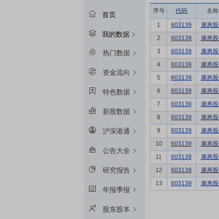
序号
代码
名称
首页
1
603139
康惠股
我的数据
2
603139
康惠股
3
603139
康惠股
热门数据
4
603139
康惠股
资金流向
5
603139
康惠股
6
603139
康惠股
特色数据
7
603139
康惠股
新股数据
8
603139
康惠股
9
603139
康惠股
沪深港通
10
603139
康惠股
公告大全
11
603139
康惠股
研究报告
12
603139
康惠股
13
603139
康惠股
年报季报
股东股本