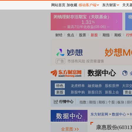
网站首页
加收藏
移动客户端
东方财富
天天
财经
焦点
股票
新股
期指
期权
行
数据中心
特色
龙虎榜单
融资融券
股权质押
大宗
新股
新股申购
新股日历
新股上会
资金
行情中心
指数
|
期指
|
期权
|
个股
|
板块
|
排
东方财富网
>
数据中心
>
康惠股份(60313
全景图