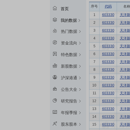
序号
代码
名
首页
1
603330
天洋
我的数据
2
603330
天洋
3
603330
天洋
热门数据
4
603330
天洋
资金流向
5
603330
天洋
6
603330
天洋
特色数据
7
603330
天洋
新股数据
8
603330
天洋
9
603330
天洋
沪深港通
10
603330
天洋
公告大全
11
603330
天洋
研究报告
12
603330
天洋
13
603330
天洋
年报季报
14
603330
天洋
股东股本
15
603330
天洋