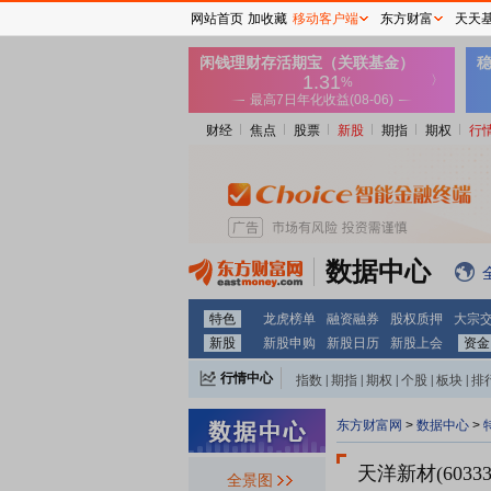
网站首页
加收藏
移动客户端
东方财富
天天
财经
焦点
股票
新股
期指
期权
行
数据中心
特色
龙虎榜单
融资融券
股权质押
大宗
新股
新股申购
新股日历
新股上会
资金
行情中心
指数
|
期指
|
期权
|
个股
|
板块
|
排
东方财富网
>
数据中心
>
天洋新材(60333
全景图