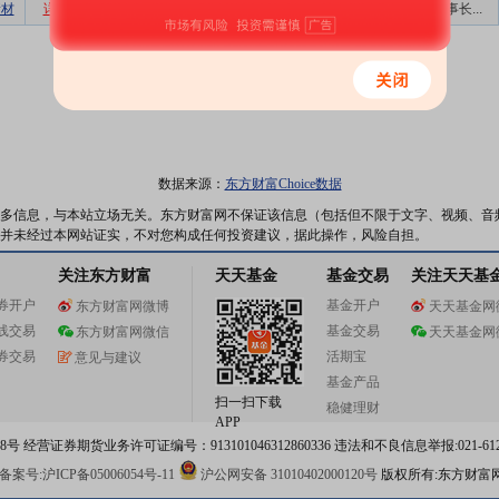
新材
详细
数据
股吧
1
网络互动,业...
公司董事长...
数据来源：
东方财富Choice数据
多信息，与本站立场无关。东方财富网不保证该信息（包括但不限于文字、视频、音
并未经过本网站证实，不对您构成任何投资建议，据此操作，风险自担。
关注东方财富
天天基金
基金交易
关注天天基
券开户
基金开户
东方财富网微博
天天基金网
线交易
基金交易
东方财富网微信
天天基金网
券交易
活期宝
意见与建议
基金产品
扫一扫下载
稳健理财
APP
 经营证券期货业务许可证编号：913101046312860336 违法和不良信息举报:021-612
案号:沪ICP备05006054号-11
沪公网安备 31010402000120号
版权所有:东方财富