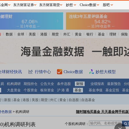
基金网
东方财富证券
东方财富期货
妙想
Choice数据
股吧
情
数据
全球
美股
港股
期货
外汇
黄金
银行
基金
理财
保险
全球财经快讯
行情中心
Choice数据
妙想大模型
交易
机构调研
期指持仓
公告大全
条件选股
财报
业绩报表
最新预告
分
大盘资金
个股资金
板块资金
沪 港 通
基金
基金净值
基金定投
基金
行
|
新股
|
基金
|
港股
|
美股
|
期货
|
外汇
|
黄金
|
自选股
|
自选基金
特色数据
>
机构调研
随时随地买基金 天天基金网手机版
0)
机构调研列表
个股机构调研：