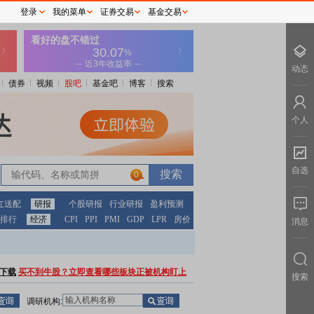
登录
我的菜单
证券交易
基金交易
动态
债券
视频
股吧
基金吧
博客
搜索
个人
自选
0
红送配
研报
个股研报
行业研报
盈利预测
排行
经济
CPI
PPI
PMI
GDP
LPR
房价
消息
下载
买不到牛股？立即查看哪些板块正被机构盯上
搜索
调研机构: