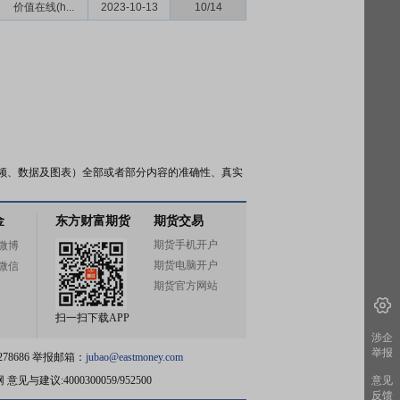
价值在线(h...
2023-10-13
10/14
频、数据及图表）全部或者部分内容的准确性、真实
金
东方财富期货
期货交易
期货手机开户
微博
期货电脑开户
微信
期货官方网站
扫一扫下载APP
涉企
举报
78686 举报邮箱：
jubao@eastmoney.com
网
意见与建议:4000300059/952500
意见
反馈