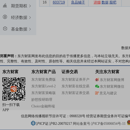
16
603719
良品铺子
详细
数据
股吧
期货期权
经济数据
基金数据
数据
郑重声明：
东方财富网发布此信息的目的在于传播更多信息，与本站立场无关。东方
性、完整性、有效性、及时性、原创性等。相关信息并未经过本网站证实，不对您构
东方财富
东方财富产品
证券交易
关注东方财富
东方财富免费版
东方财富证券开户
东方财富网微博
东方财富Level-2
东方财富在线交易
东方财富网微信
东方财富策略版
东方财富证券交易
意见与建议
妙想投研助理
扫一扫下载
Choice金融终端
APP
信息网络传播视听节目许可证：0908328号 经营证券期货业务许可证编号：91310
沪ICP证:沪B2-20070217
网站备案号:沪ICP备05006054号-11