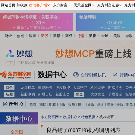
网站首页
加收藏
移动客户端
东方财富
天天基金网
东方财富证券
东方
财经
焦点
股票
新股
期指
期权
行情
数据
全球
美股
港股
数据中心
全球财经快讯
行情中
特色
龙虎榜单
融资融券
股权质押
大宗交易
机构调研
期指持仓
公告
新股
新股申购
新股日历
新股上会
资金
大盘资金
个股资金
板块
行情中心
指数
|
期指
|
期权
|
个股
|
板块
|
排行
|
新股
|
基金
|
港股
|
美股
|
期货
|
外汇
|
黄金
|
自选股
|
自选基金
东方财富网
>
数据中心
>
特色数据
>
机构调研
良品铺子(603719)
机构调研列表
全景图