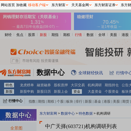
网站首页
加收藏
移动客户端
东方财富
天天基金网
东方财富证券
东方
财经
焦点
股票
新股
期指
期权
行情
数据
全球
美股
港股
数据中心
全球财经快讯
行情中
特色
龙虎榜单
融资融券
股权质押
大宗交易
机构调研
期指持仓
公告
新股
新股申购
新股日历
新股上会
资金
大盘资金
个股资金
板块
行情中心
指数
|
期指
|
期权
|
个股
|
板块
|
排行
|
新股
|
基金
|
港股
|
美股
|
期货
|
外汇
|
黄金
|
自选股
|
自选基金
东方财富网
>
数据中心
>
特色数据
>
机构调研
中广天择(603721)
机构调研列表
全景图