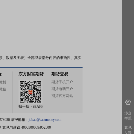
频、数据及图表）全部或者部分内容的准确性、真实
金
东方财富期货
期货交易
期货手机开户
微博
期货电脑开户
微信
期货官方网站
扫一扫下载APP
涉企
举报
78686 举报邮箱：
jubao@eastmoney.com
网
意见与建议:4000300059/952500
意见
反馈