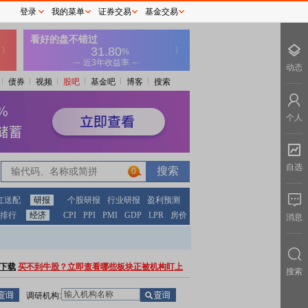
登录
我的菜单
证券交易
基金交易
动态
债券
视频
股吧
基金吧
博客
搜索
个人
自选
0
红送配
研报
个股研报
行业研报
盈利预测
排行
经济
CPI
PPI
PMI
GDP
LPR
房价
消息
下载
买不到牛股？立即查看哪些板块正被机构盯上
搜索
调研机构: