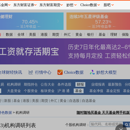
基金网
东方财富证券
东方财富期货
妙想
Choice数据
股吧
情
数据
全球
美股
港股
期货
外汇
黄金
银行
基金
理财
保险
全球财经快讯
行情中心
Choice数据
妙想大模型
交易
机构调研
期指持仓
公告大全
条件选股
财报
业绩报表
最新预告
分
大盘资金
个股资金
板块资金
沪 港 通
基金
基金净值
基金定投
基金
行
|
新股
|
基金
|
港股
|
美股
|
期货
|
外汇
|
黄金
|
自选股
|
自选基金
特色数据
>
机构调研
随时随地买基金 天天基金网手机版
3)
机构调研列表
个股机构调研：