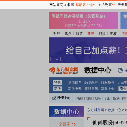
网站首页
加收藏
移动客户端
东方财富
天天
财经
焦点
股票
新股
期指
期权
行
数据中心
特色
龙虎榜单
融资融券
股权质押
大宗
新股
新股申购
新股日历
新股上会
资金
行情中心
指数
|
期指
|
期权
|
个股
|
板块
|
排
东方财富网
>
数据中心
>
仙鹤股份(60373
全景图