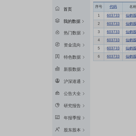
序号
代码
名
首页
1
603733
仙鹤
我的数据
2
603733
仙鹤
3
603733
仙鹤
热门数据
4
603733
仙鹤
资金流向
5
603733
仙鹤
6
603733
仙鹤
特色数据
新股数据
沪深港通
公告大全
研究报告
年报季报
股东股本