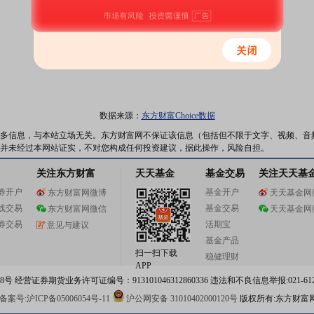
数据来源：
东方财富Choice数据
多信息，与本站立场无关。东方财富网不保证该信息（包括但不限于文字、视频、音
并未经过本网站证实，不对您构成任何投资建议，据此操作，风险自担。
关注东方财富
天天基金
基金交易
关注天天基
券开户
基金开户
东方财富网微博
天天基金网
线交易
基金交易
东方财富网微信
天天基金网
券交易
活期宝
意见与建议
基金产品
扫一扫下载
稳健理财
APP
 经营证券期货业务许可证编号：913101046312860336 违法和不良信息举报:021-612
案号:沪ICP备05006054号-11
沪公网安备 31010402000120号
版权所有:东方财富