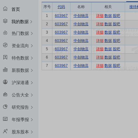
序号
代码
名称
相关
接待
首页
1
603967
中创物流
详细
数据
股吧
我的数据
2
603967
中创物流
详细
数据
股吧
3
603967
中创物流
详细
数据
股吧
热门数据
4
603967
中创物流
详细
数据
股吧
资金流向
5
603967
中创物流
详细
数据
股吧
6
603967
中创物流
详细
数据
股吧
特色数据
7
603967
中创物流
详细
数据
股吧
新股数据
沪深港通
公告大全
研究报告
年报季报
股东股本