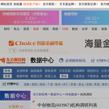
网站首页
加收藏
移动客户端
东方财富
天天基金网
东方财富证券
东方
财经
焦点
股票
新股
期指
期权
行情
数据
全球
美股
港股
数据中心
全球财经快讯
行情中
特色
龙虎榜单
融资融券
股权质押
大宗交易
机构调研
期指持仓
公告
新股
新股申购
新股日历
新股上会
资金
大盘资金
个股资金
板块
行情中心
指数
|
期指
|
期权
|
个股
|
板块
|
排行
|
新股
|
基金
|
港股
|
美股
|
期货
|
外汇
|
黄金
|
自选股
|
自选基金
东方财富网
>
数据中心
>
特色数据
>
机构调研
中创物流(603967)
机构调研列表
全景图