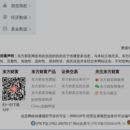
期货期权
经济数据
基金数据
数据
郑重声明：
东方财富网发布此信息的目的在于传播更多信息，与本站立场无关。东方
性、完整性、有效性、及时性、原创性等。相关信息并未经过本网站证实，不对您构
东方财富
东方财富产品
证券交易
关注东方财富
东方财富免费版
东方财富证券开户
东方财富网微博
东方财富Level-2
东方财富在线交易
东方财富网微信
东方财富策略版
东方财富证券交易
意见与建议
妙想投研助理
扫一扫下载
Choice金融终端
APP
信息网络传播视听节目许可证：0908328号 经营证券期货业务许可证编号：91310
沪ICP证:沪B2-20070217
网站备案号:沪ICP备05006054号-11