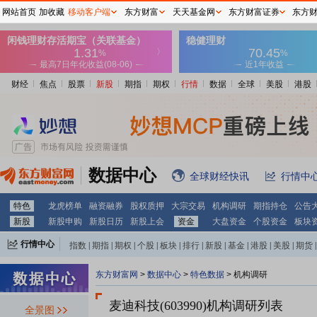
网站首页
加收藏
移动客户端
东方财富
天天基金网
东方财富证券
东方
财经
焦点
股票
新股
期指
期权
行情
数据
全球
美股
港股
数据中心
全球财经快讯
行情中
特色
龙虎榜单
融资融券
股权质押
大宗交易
机构调研
期指持仓
公告
新股
新股申购
新股日历
新股上会
资金
大盘资金
个股资金
板块
行情中心
指数
|
期指
|
期权
|
个股
|
板块
|
排行
|
新股
|
基金
|
港股
|
美股
|
期货
|
外汇
|
黄金
|
自选股
|
自选基金
东方财富网
>
数据中心
>
特色数据
>
机构调研
麦迪科技(603990)
机构调研列表
全景图