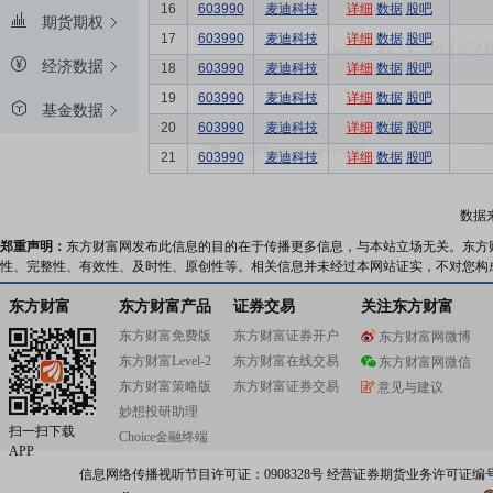
16
603990
麦迪科技
详细
数据
股吧
期货期权
17
603990
麦迪科技
详细
数据
股吧
经济数据
18
603990
麦迪科技
详细
数据
股吧
19
603990
麦迪科技
详细
数据
股吧
基金数据
20
603990
麦迪科技
详细
数据
股吧
21
603990
麦迪科技
详细
数据
股吧
数据
郑重声明：
东方财富网发布此信息的目的在于传播更多信息，与本站立场无关。东方
性、完整性、有效性、及时性、原创性等。相关信息并未经过本网站证实，不对您构
东方财富
东方财富产品
证券交易
关注东方财富
东方财富免费版
东方财富证券开户
东方财富网微博
东方财富Level-2
东方财富在线交易
东方财富网微信
东方财富策略版
东方财富证券交易
意见与建议
妙想投研助理
扫一扫下载
Choice金融终端
APP
信息网络传播视听节目许可证：0908328号 经营证券期货业务许可证编号：91310