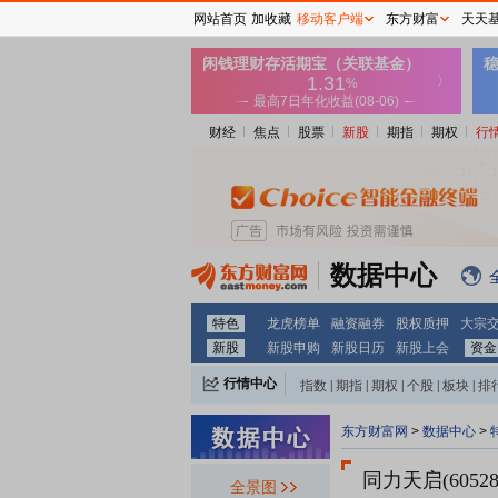
网站首页
加收藏
移动客户端
东方财富
天天
财经
焦点
股票
新股
期指
期权
行
数据中心
特色
龙虎榜单
融资融券
股权质押
大宗
新股
新股申购
新股日历
新股上会
资金
行情中心
指数
|
期指
|
期权
|
个股
|
板块
|
排
东方财富网
>
数据中心
>
同力天启(60528
全景图