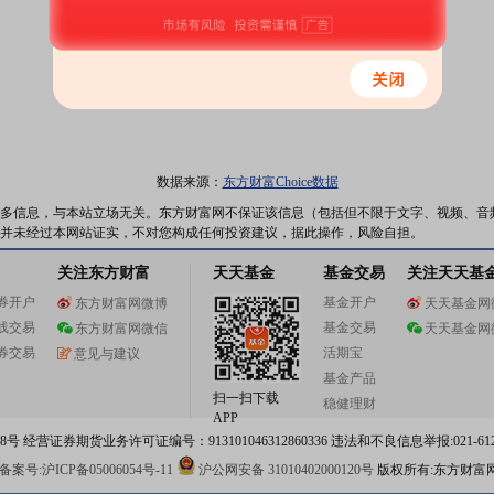
数据来源：
东方财富Choice数据
多信息，与本站立场无关。东方财富网不保证该信息（包括但不限于文字、视频、音
并未经过本网站证实，不对您构成任何投资建议，据此操作，风险自担。
关注东方财富
天天基金
基金交易
关注天天基
券开户
基金开户
东方财富网微博
天天基金网
线交易
基金交易
东方财富网微信
天天基金网
券交易
活期宝
意见与建议
基金产品
扫一扫下载
稳健理财
APP
 经营证券期货业务许可证编号：913101046312860336 违法和不良信息举报:021-612
案号:沪ICP备05006054号-11
沪公网安备 31010402000120号
版权所有:东方财富