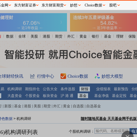
基金网
东方财富证券
东方财富期货
妙想
Choice数据
股吧
情
数据
全球
美股
港股
期货
外汇
黄金
银行
基金
理财
保险
全球财经快讯
行情中心
Choice数据
妙想大模型
交易
机构调研
期指持仓
公告大全
条件选股
财报
业绩报表
最新预告
分
大盘资金
个股资金
板块资金
沪 港 通
基金
基金净值
基金定投
基金
行
|
新股
|
基金
|
港股
|
美股
|
期货
|
外汇
|
黄金
|
自选股
|
自选基金
特色数据
>
机构调研
随时随地买基金 天天基金网手机版
6)
机构调研列表
个股机构调研：