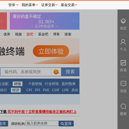
登录
我的菜单
证券交易
基金交易
动态
债券
视频
股吧
基金吧
博客
搜索
个人
自选
1
红送配
研报
个股研报
行业研报
盈利预测
排行
经济
CPI
PPI
PMI
GDP
LPR
房价
消息
下载
买不到牛股？立即查看哪些板块正被机构盯上
搜索
调研机构: