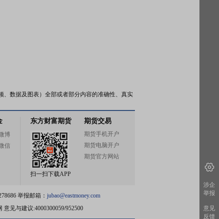
频、数据及图表）全部或者部分内容的准确性、真实
金
东方财富期货
期货交易
期货手机开户
微博
期货电脑开户
微信
期货官方网站
扫一扫下载APP
涉企
举报
78686 举报邮箱：
jubao@eastmoney.com
网
意见与建议:4000300059/952500
意见
反馈