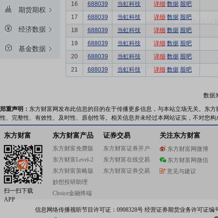
16
688039
当虹科技
详细
数据
股吧
期货期权
17
688039
当虹科技
详细
数据
股吧
经济数据
18
688039
当虹科技
详细
数据
股吧
19
688039
当虹科技
详细
数据
股吧
基金数据
20
688039
当虹科技
详细
数据
股吧
21
688039
当虹科技
详细
数据
股吧
数据
郑重声明：
东方财富网发布此信息的目的在于传播更多信息，与本站立场无关。东方
性、完整性、有效性、及时性、原创性等。相关信息并未经过本网站证实，不对您构
东方财富
东方财富产品
证券交易
关注东方财富
东方财富免费版
东方财富证券开户
东方财富网微博
东方财富Level-2
东方财富在线交易
东方财富网微信
东方财富策略版
东方财富证券交易
意见与建议
妙想投研助理
扫一扫下载
Choice金融终端
APP
信息网络传播视听节目许可证：0908328号 经营证券期货业务许可证编号：91310