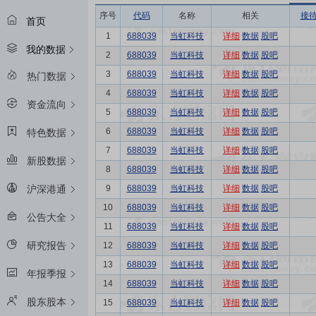
序号
代码
名称
相关
接
首页
1
688039
当虹科技
详细
数据
股吧
我的数据
2
688039
当虹科技
详细
数据
股吧
3
688039
当虹科技
详细
数据
股吧
热门数据
4
688039
当虹科技
详细
数据
股吧
资金流向
5
688039
当虹科技
详细
数据
股吧
6
688039
当虹科技
详细
数据
股吧
特色数据
7
688039
当虹科技
详细
数据
股吧
新股数据
8
688039
当虹科技
详细
数据
股吧
9
688039
当虹科技
详细
数据
股吧
沪深港通
10
688039
当虹科技
详细
数据
股吧
公告大全
11
688039
当虹科技
详细
数据
股吧
研究报告
12
688039
当虹科技
详细
数据
股吧
13
688039
当虹科技
详细
数据
股吧
年报季报
14
688039
当虹科技
详细
数据
股吧
股东股本
15
688039
当虹科技
详细
数据
股吧