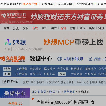
网站首页
加收藏
移动客户端
东方财富
天天基金网
东方财富证券
东方
财经
焦点
股票
新股
期指
期权
行情
数据
全球
美股
港股
数据中心
全球财经快讯
行情中
特色
龙虎榜单
融资融券
股权质押
大宗交易
机构调研
期指持仓
公告
新股
新股申购
新股日历
新股上会
资金
大盘资金
个股资金
板块
行情中心
指数
|
期指
|
期权
|
个股
|
板块
|
排行
|
新股
|
基金
|
港股
|
美股
|
期货
|
外汇
|
黄金
|
自选股
|
自选基金
东方财富网
>
数据中心
>
特色数据
>
机构调研
当虹科技(688039)
机构调研列表
全景图