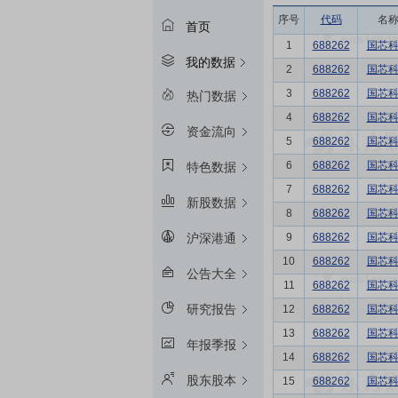
序号
代码
名
首页
1
688262
国芯
我的数据
2
688262
国芯
3
688262
国芯
热门数据
4
688262
国芯
资金流向
5
688262
国芯
6
688262
国芯
特色数据
7
688262
国芯
新股数据
8
688262
国芯
9
688262
国芯
沪深港通
10
688262
国芯
公告大全
11
688262
国芯
研究报告
12
688262
国芯
13
688262
国芯
年报季报
14
688262
国芯
股东股本
15
688262
国芯