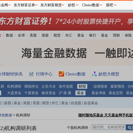
基金网
东方财富证券
东方财富期货
妙想
Choice数据
股吧
情
数据
全球
美股
港股
期货
外汇
黄金
银行
基金
理财
保险
全球财经快讯
行情中心
Choice数据
妙想大模型
交易
机构调研
期指持仓
公告大全
条件选股
财报
业绩报表
最新预告
分
大盘资金
个股资金
板块资金
沪 港 通
基金
基金净值
基金定投
基金
行
|
新股
|
基金
|
港股
|
美股
|
期货
|
外汇
|
黄金
|
自选股
|
自选基金
特色数据
>
机构调研
随时随地买基金 天天基金网手机版
2)
机构调研列表
个股机构调研：