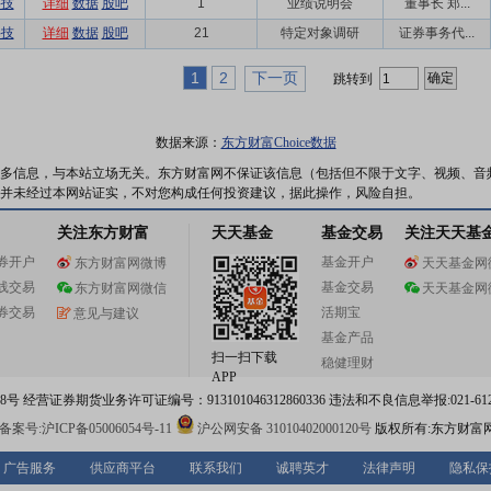
科技
详细
数据
股吧
1
业绩说明会
董事长 郑...
科技
详细
数据
股吧
21
特定对象调研
证券事务代...
1
2
下一页
跳转到
数据来源：
东方财富Choice数据
多信息，与本站立场无关。东方财富网不保证该信息（包括但不限于文字、视频、音
并未经过本网站证实，不对您构成任何投资建议，据此操作，风险自担。
关注东方财富
天天基金
基金交易
关注天天基
券开户
基金开户
东方财富网微博
天天基金网
线交易
基金交易
东方财富网微信
天天基金网
券交易
活期宝
意见与建议
基金产品
扫一扫下载
稳健理财
APP
 经营证券期货业务许可证编号：913101046312860336 违法和不良信息举报:021-612
案号:沪ICP备05006054号-11
沪公网安备 31010402000120号
版权所有:东方财富
广告服务
供应商平台
联系我们
诚聘英才
法律声明
隐私保