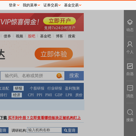
登录
我的菜单
证券交易
基金交易
动态
债券
视频
股吧
基金吧
博客
搜索
个人
自选
0
红送配
研报
个股研报
行业研报
盈利预测
排行
经济
CPI
PPI
PMI
GDP
LPR
房价
消息
下载
买不到牛股？立即查看哪些板块正被机构盯上
搜索
调研机构: