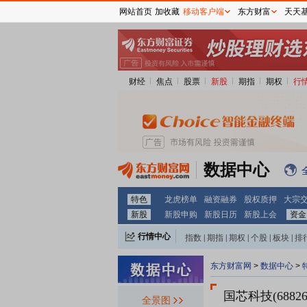
网站首页
加收藏
移动客户端
东方财富
天天
财经
焦点
股票
新股
期指
期权
行
数据中心
特色
龙虎榜单
融资融券
股权质押
大宗
新股
新股申购
新股日历
新股上会
资金
行情中心
指数
|
期指
|
期权
|
个股
|
板块
|
排
东方财富网
>
数据中心
>
国芯科技(68826
全景图