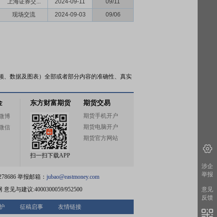
上海证券交...
2024-09-11
09/11
现场交流
2024-09-03
09/06
频、数据及图表）全部或者部分内容的准确性、真实
金
东方财富期货
期货交易
期货手机开户
微博
期货电脑开户
微信
期货官方网站
扫一扫下载APP
涉企
举报
78686 举报邮箱：
jubao@eastmoney.com
网
意见与建议:4000300059/952500
意见
反馈
护
征稿启事
友情链接