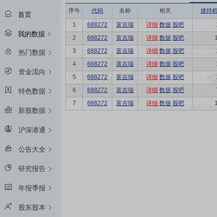
序号
代码
名称
相关
接待
首页
1
688272
富吉瑞
详细
数据
股吧
我的数据
2
688272
富吉瑞
详细
数据
股吧
3
688272
富吉瑞
详细
数据
股吧
热门数据
4
688272
富吉瑞
详细
数据
股吧
资金流向
5
688272
富吉瑞
详细
数据
股吧
6
688272
富吉瑞
详细
数据
股吧
特色数据
7
688272
富吉瑞
详细
数据
股吧
新股数据
沪深港通
公告大全
研究报告
年报季报
股东股本