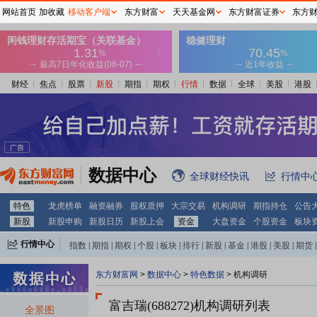
网站首页
加收藏
移动客户端
东方财富
天天基金网
东方财富证券
东方
财经
焦点
股票
新股
期指
期权
行情
数据
全球
美股
港股
数据中心
全球财经快讯
行情中
特色
龙虎榜单
融资融券
股权质押
大宗交易
机构调研
期指持仓
公告
新股
新股申购
新股日历
新股上会
资金
大盘资金
个股资金
板块
行情中心
指数
|
期指
|
期权
|
个股
|
板块
|
排行
|
新股
|
基金
|
港股
|
美股
|
期货
|
外汇
|
黄金
|
自选股
|
自选基金
东方财富网
>
数据中心
>
特色数据
>
机构调研
富吉瑞(688272)
机构调研列表
全景图