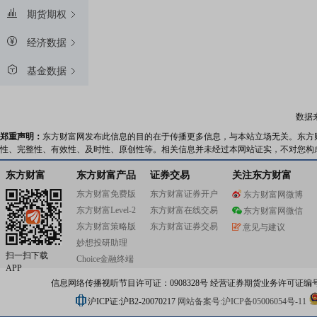
期货期权
经济数据
基金数据
数据
郑重声明：
东方财富网发布此信息的目的在于传播更多信息，与本站立场无关。东方
性、完整性、有效性、及时性、原创性等。相关信息并未经过本网站证实，不对您构
东方财富
东方财富产品
证券交易
关注东方财富
东方财富免费版
东方财富证券开户
东方财富网微博
东方财富Level-2
东方财富在线交易
东方财富网微信
东方财富策略版
东方财富证券交易
意见与建议
妙想投研助理
扫一扫下载
Choice金融终端
APP
信息网络传播视听节目许可证：0908328号 经营证券期货业务许可证编号：91310
沪ICP证:沪B2-20070217
网站备案号:沪ICP备05006054号-11