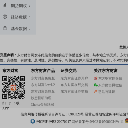
期货期权
经济数据
基金数据
数据
郑重声明：
东方财富网发布此信息的目的在于传播更多信息，与本站立场无关。东方
性、完整性、有效性、及时性、原创性等。相关信息并未经过本网站证实，不对您构
东方财富
东方财富产品
证券交易
关注东方财富
东方财富免费版
东方财富证券开户
东方财富网微博
东方财富Level-2
东方财富在线交易
东方财富网微信
东方财富策略版
东方财富证券交易
意见与建议
妙想投研助理
扫一扫下载
Choice金融终端
APP
信息网络传播视听节目许可证：0908328号 经营证券期货业务许可证编号：91310
沪ICP证:沪B2-20070217
网站备案号:沪ICP备05006054号-11