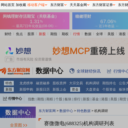
网站首页
加收藏
移动客户端
东方财富
天天基金网
东方财富证券
东方
财经
焦点
股票
新股
期指
期权
行情
数据
全球
美股
港股
数据中心
全球财经快讯
行情中
特色
龙虎榜单
融资融券
股权质押
大宗交易
机构调研
期指持仓
公告
新股
新股申购
新股日历
新股上会
资金
大盘资金
个股资金
板块
行情中心
指数
|
期指
|
期权
|
个股
|
板块
|
排行
|
新股
|
基金
|
港股
|
美股
|
期货
|
外汇
|
黄金
|
自选股
|
自选基金
东方财富网
>
数据中心
>
特色数据
>
机构调研
赛微微电(688325)
机构调研列表
全景图