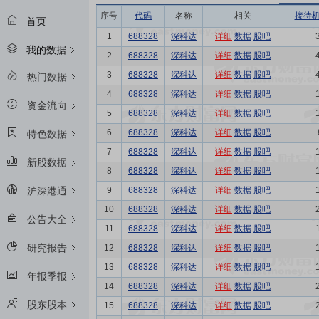
序号
代码
名称
相关
接待
首页
1
688328
深科达
详细
数据
股吧
我的数据
2
688328
深科达
详细
数据
股吧
3
688328
深科达
详细
数据
股吧
热门数据
4
688328
深科达
详细
数据
股吧
资金流向
5
688328
深科达
详细
数据
股吧
6
688328
深科达
详细
数据
股吧
特色数据
7
688328
深科达
详细
数据
股吧
新股数据
8
688328
深科达
详细
数据
股吧
9
688328
深科达
详细
数据
股吧
沪深港通
10
688328
深科达
详细
数据
股吧
公告大全
11
688328
深科达
详细
数据
股吧
研究报告
12
688328
深科达
详细
数据
股吧
13
688328
深科达
详细
数据
股吧
年报季报
14
688328
深科达
详细
数据
股吧
股东股本
15
688328
深科达
详细
数据
股吧