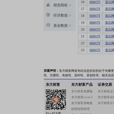
16
688475
萤石
期货期权
17
688475
萤石
经济数据
18
688475
萤石
19
688475
萤石
基金数据
20
688475
萤石
21
688475
萤石
22
688475
萤石
23
688475
萤石
郑重声明：
东方财富网发布此信息的目的在于传播更
性、完整性、有效性、及时性、原创性等。相关信息
东方财富
东方财富产品
证券交易
东方财富免费版
东方财富证
东方财富Level-2
东方财富在
东方财富策略版
东方财富证
妙想投研助理
扫一扫下载