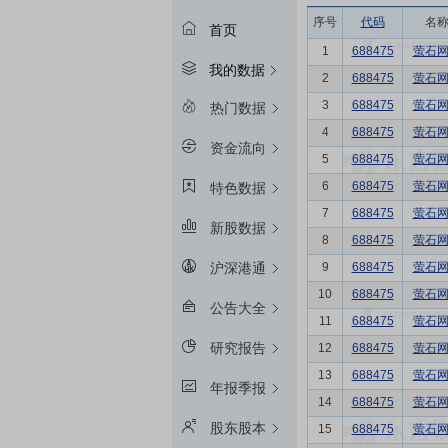
序号
代码
名
首页
1
688475
萤石
我的数据
2
688475
萤石
3
688475
萤石
热门数据
4
688475
萤石
资金流向
5
688475
萤石
6
688475
萤石
特色数据
7
688475
萤石
新股数据
8
688475
萤石
9
688475
萤石
沪深港通
10
688475
萤石
公告大全
11
688475
萤石
研究报告
12
688475
萤石
13
688475
萤石
年报季报
14
688475
萤石
股东股本
15
688475
萤石