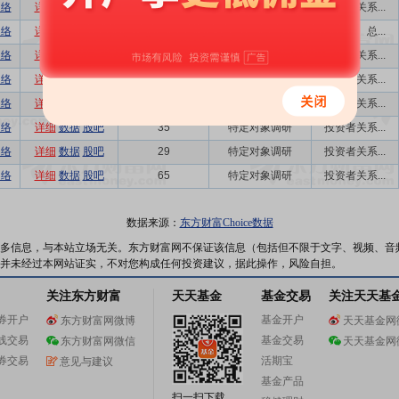
网络
详细
数据
股吧
54
特定对象调研
投资者关系...
网络
详细
数据
股吧
242
业绩说明会
董事长、总...
网络
详细
数据
股吧
31
特定对象调研
投资者关系...
网络
详细
数据
股吧
52
特定对象调研
投资者关系...
网络
详细
数据
股吧
61
特定对象调研
投资者关系...
网络
详细
数据
股吧
35
特定对象调研
投资者关系...
网络
详细
数据
股吧
29
特定对象调研
投资者关系...
网络
详细
数据
股吧
65
特定对象调研
投资者关系...
数据来源：
东方财富Choice数据
多信息，与本站立场无关。东方财富网不保证该信息（包括但不限于文字、视频、音
并未经过本网站证实，不对您构成任何投资建议，据此操作，风险自担。
关注东方财富
天天基金
基金交易
关注天天基
券开户
基金开户
东方财富网微博
天天基金网
线交易
基金交易
东方财富网微信
天天基金网
券交易
活期宝
意见与建议
基金产品
扫一扫下载