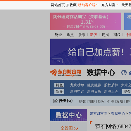
网站首页
加收藏
移动客户端
东方财富
天天
财经
焦点
股票
新股
期指
期权
行
数据中心
特色
龙虎榜单
融资融券
股权质押
大宗
新股
新股申购
新股日历
新股上会
资金
行情中心
指数
|
期指
|
期权
|
个股
|
板块
|
排
东方财富网
>
数据中心
>
萤石网络(68847
全景图