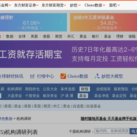
基金网
东方财富证券
东方财富期货
妙想
Choice数据
股吧
情
数据
全球
美股
港股
期货
外汇
黄金
银行
基金
理财
保险
全球财经快讯
行情中心
Choice数据
妙想大模型
交易
机构调研
期指持仓
公告大全
条件选股
财报
业绩报表
最新预告
分
大盘资金
个股资金
板块资金
沪 港 通
基金
基金净值
基金定投
基金
行
|
新股
|
基金
|
港股
|
美股
|
期货
|
外汇
|
黄金
|
自选股
|
自选基金
特色数据
>
机构调研
随时随地买基金 天天基金网手机版
5)
机构调研列表
个股机构调研：