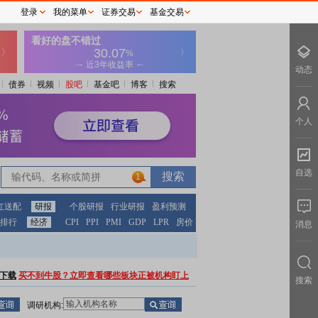
登录
我的菜单
证券交易
基金交易
动态
债券
视频
股吧
基金吧
博客
搜索
个人
自选
1
红送配
研报
个股研报
行业研报
盈利预测
排行
经济
CPI
PPI
PMI
GDP
LPR
房价
消息
下载
买不到牛股？立即查看哪些板块正被机构盯上
搜索
调研机构: