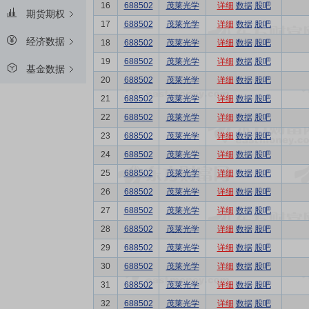
16
688502
茂莱光学
详细
数据
股吧
期货期权
17
688502
茂莱光学
详细
数据
股吧
经济数据
18
688502
茂莱光学
详细
数据
股吧
19
688502
茂莱光学
详细
数据
股吧
基金数据
20
688502
茂莱光学
详细
数据
股吧
21
688502
茂莱光学
详细
数据
股吧
22
688502
茂莱光学
详细
数据
股吧
23
688502
茂莱光学
详细
数据
股吧
24
688502
茂莱光学
详细
数据
股吧
25
688502
茂莱光学
详细
数据
股吧
26
688502
茂莱光学
详细
数据
股吧
27
688502
茂莱光学
详细
数据
股吧
28
688502
茂莱光学
详细
数据
股吧
29
688502
茂莱光学
详细
数据
股吧
30
688502
茂莱光学
详细
数据
股吧
31
688502
茂莱光学
详细
数据
股吧
32
688502
茂莱光学
详细
数据
股吧