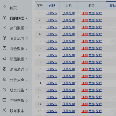
序号
代码
名称
相关
接待
首页
1
688502
茂莱光学
详细
数据
股吧
我的数据
2
688502
茂莱光学
详细
数据
股吧
3
688502
茂莱光学
详细
数据
股吧
热门数据
4
688502
茂莱光学
详细
数据
股吧
资金流向
5
688502
茂莱光学
详细
数据
股吧
6
688502
茂莱光学
详细
数据
股吧
特色数据
7
688502
茂莱光学
详细
数据
股吧
新股数据
8
688502
茂莱光学
详细
数据
股吧
9
688502
茂莱光学
详细
数据
股吧
沪深港通
10
688502
茂莱光学
详细
数据
股吧
公告大全
11
688502
茂莱光学
详细
数据
股吧
研究报告
12
688502
茂莱光学
详细
数据
股吧
13
688502
茂莱光学
详细
数据
股吧
年报季报
14
688502
茂莱光学
详细
数据
股吧
股东股本
15
688502
茂莱光学
详细
数据
股吧