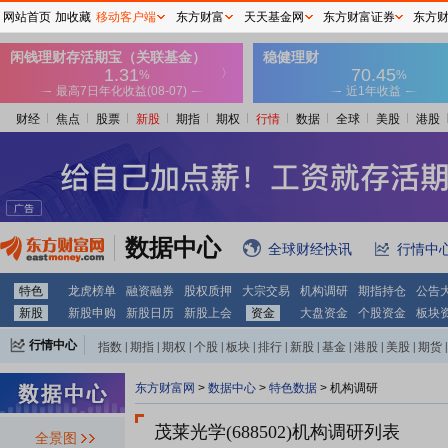
网站首页
加收藏
移动客户端
东方财富
天天基金网
东方财富证券
东方
财经
焦点
股票
新股
期指
期权
行情
数据
全球
美股
港股
数据中心
全球财经快讯
行情中
特色
龙虎榜单
融资融券
股权质押
大宗交易
机构调研
期指持仓
公告
新股
新股申购
新股日历
新股上会
资金
大盘资金
个股资金
板块
行情中心
指数
|
期指
|
期权
|
个股
|
板块
|
排行
|
新股
|
基金
|
港股
|
美股
|
期货
|
外汇
|
黄金
|
自选股
|
自选基金
东方财富网
>
数据中心
>
特色数据
>
机构调研
茂莱光学(688502)
机构调研列表
全景图